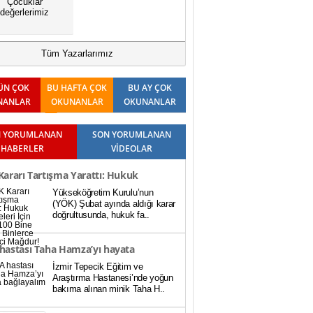
Çocuklar
değerlerimiz
Tüm Yazarlarımız
ÜN ÇOK
BU HAFTA ÇOK
BU AY ÇOK
NANLAR
OKUNANLAR
OKUNANLAR
 YORUMLANAN
SON YORUMLANAN
HABERLER
VİDEOLAR
ararı Tartışma Yarattı: Hukuk
Yükseköğretim Kurulu’nun
teleri İçin Baraj 100 Bine Düştü,
(YÖK) Şubat ayında aldığı karar
doğrultusunda, hukuk fa..
rce Öğrenci Mağdur!
hastası Taha Hamza’yı hayata
İzmir Tepecik Eğitim ve
ayalım
Araştırma Hastanesi’nde yoğun
bakıma alınan minik Taha H..