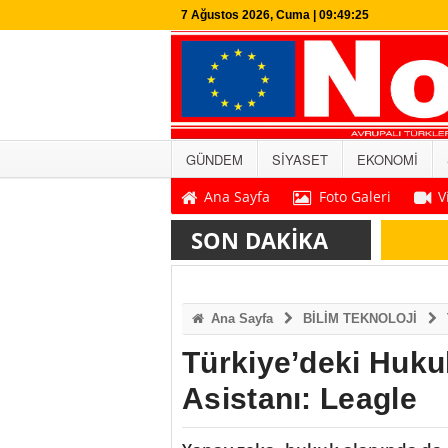
7 Ağustos 2026, Cuma | 09:49:26
GÜNDEM
SİYASET
EKONOMİ
Ana Sayfa
Foto Galeri
V
SON DAKİKA
Ana Sayfa
BİLİM TEKNOLOJİ
Türkiye’deki Huku
Asistanı: Leagle