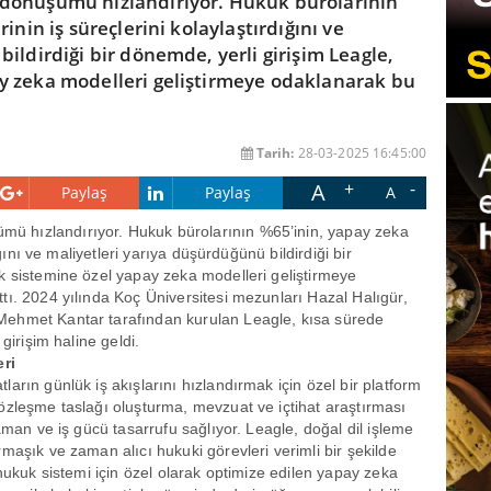
dönüşümü hızlandırıyor. Hukuk bürolarının
inin iş süreçlerini kolaylaştırdığını ve
ildirdiği bir dönemde, yerli girişim Leagle,
y zeka modelleri geliştirmeye odaklanarak bu
Tarih:
28-03-2025 16:45:00
A
Paylaş
Paylaş
A
ü hızlandırıyor. Hukuk bürolarının %65’inin, yapay zeka
ığını ve maliyetleri yarıya düşürdüğünü bildirdiği bir
k sistemine özel yapay zeka modelleri geliştirmeye
tı. 2024 yılında Koç Üniversitesi mezunları Hazal Halıgür,
Mehmet Kantar tarafından kurulan Leagle, kısa sürede
girişim haline geldi.
ri
arın günlük iş akışlarını hızlandırmak için özel bir platform
özleşme taslağı oluşturma, mevzuat ve içtihat araştırması
aman ve iş gücü tasarrufu sağlıyor. Leagle, doğal dil işleme
maşık ve zaman alıcı hukuki görevleri verimli bir şekilde
 hukuk sistemi için özel olarak optimize edilen yapay zeka