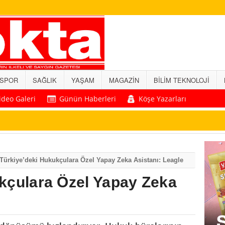
SPOR
SAĞLIK
YAŞAM
MAGAZİN
BİLİM TEKNOLOJİ
ideo Galeri
Günün Haberleri
Köşe Yazarları
Türkiye’deki Hukukçulara Özel Yapay Zeka Asistanı: Leagle
kçulara Özel Yapay Zeka