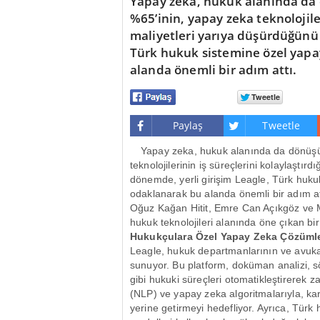
Yapay zeka, hukuk alanında da 
%65’inin, yapay zeka teknolojiler
maliyetleri yarıya düşürdüğünü b
Türk hukuk sistemine özel yapa
alanda önemli bir adım attı.
Paylaş
Tweetle
Yapay zeka, hukuk alanında da dönüşüm
teknolojilerinin iş süreçlerini kolaylaştırd
dönemde, yerli girişim Leagle, Türk huku
odaklanarak bu alanda önemli bir adım at
Oğuz Kağan Hitit, Emre Can Açıkgöz ve 
hukuk teknolojileri alanında öne çıkan bir 
Hukukçulara Özel Yapay Zeka Çözümle
Leagle, hukuk departmanlarının ve avukatl
sunuyor. Bu platform, doküman analizi, s
gibi hukuki süreçleri otomatikleştirerek z
(NLP) ve yapay zeka algoritmalarıyla, kar
yerine getirmeyi hedefliyor. Ayrıca, Türk