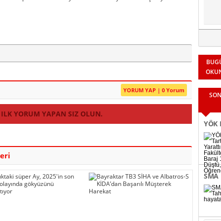
BUG
OKU
YORUM YAP | 0 Yorum
SON
 ILK YORUM YAPAN SIZ OLUN.
YÖK K
Fakül
eri
Binle
SMA 
bağl