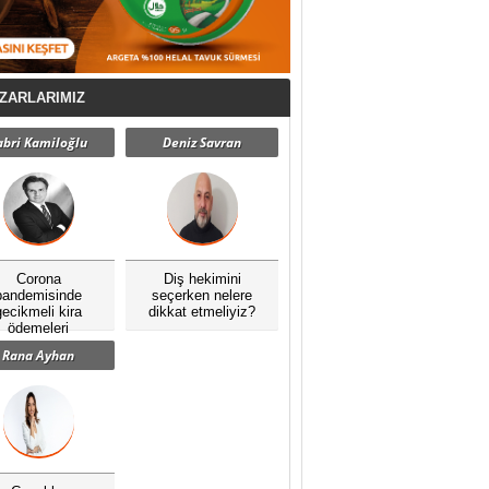
ZARLARIMIZ
abri Kamiloğlu
Deniz Savran
Corona
Diş hekimini
pandemisinde
seçerken nelere
gecikmeli kira
dikkat etmeliyiz?
ödemeleri
Rana Ayhan