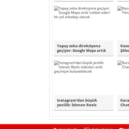
Nedeniyle F..
test 
Yapay zeka direksiyona
Kası
geçiyor: Google Maps artık
Şöle
‘sohbet ed..
Ay’ı 
Instagram’dan büyük
Kara
yenilik: İzlenen Reels
Chat
videoları artık g..
taşı