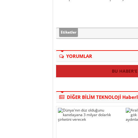
Etiketler
YORUMLAR
BU HABER'E
DİĞER BİLİM TEKNOLOJİ Haberl