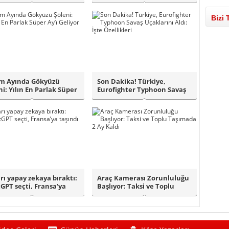
b..
%39’u tıpta..
Bizi 
m Ayında Gökyüzü
Son Dakika! Türkiye,
ni: Yılın En Parlak Süper
Eurofighter Typhoon Savaş
Geli..
Uçaklarını Al..
rı yapay zekaya bıraktı:
Araç Kamerası Zorunluluğu
GPT seçti, Fransa’ya
Başlıyor: Taksi ve Toplu
nd..
Taşımada ..