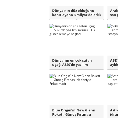
Dünya'nın düz olduğunu
Aral
kanıtlayana 3 milyar dolarlık
son 
şirketi..
aydı.
Dünyanın en çok satan
ABD’
uçağı A320’de yazılım
aylı
sorunu! THY günc..
Uz..
Blue Origin’in New Glenn
Astr
Roketi, Güneş Fırtınası
idra