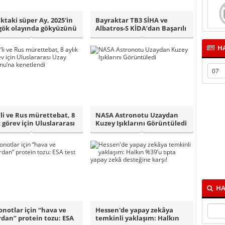
ıktaki süper Ay, 2025'in
Bayraktar TB3 SİHA ve
gök olayında gökyüzünü
Albatros-S KİDA’dan Başarılı
.
Müşterek ..
HA
li ve Rus mürettebat, 8
NASA Astronotu Uzaydan
k görev için Uluslararası
Kuzey Işıklarını Görüntüledi
HA
onotlar için “hava ve
Hessen'de yapay zekâya
rdan” protein tozu: ESA
temkinli yaklaşım: Halkın