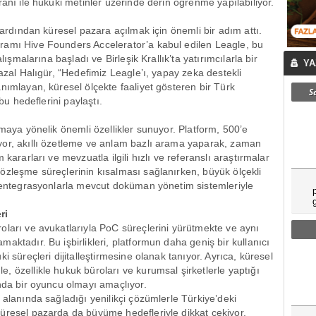
ranı ile hukuki metinler üzerinde derin öğrenme yapılabiliyor.
 ardından küresel pazara açılmak için önemli bir adım attı.
ramı Hive Founders Accelerator’a kabul edilen Leagle, bu
lışmalarına başladı ve Birleşik Krallık’ta yatırımcılarla bir
YA
Hazal Halıgür, “Hedefimiz Leagle’ı, yapay zeka destekli
nımlayan, küresel ölçekte faaliyet gösteren bir Türk
S
bu hedeflerini paylaştı.
rmaya yönelik önemli özellikler sunuyor. Platform, 500’e
yor, akıllı özetleme ve anlam bazlı arama yaparak, zaman
kararları ve mevzuatla ilgili hızlı ve referanslı araştırmalar
özleşme süreçlerinin kısalması sağlanırken, büyük ölçekli
n entegrasyonlarla mevcut doküman yönetim sistemleriyle
ri
oları ve avukatlarıyla PoC süreçlerini yürütmekte ve aynı
aktadır. Bu işbirlikleri, platformun daha geniş bir kullanıcı
i süreçleri dijitalleştirmesine olanak tanıyor. Ayrıca, küresel
 özellikle hukuk büroları ve kurumsal şirketlerle yaptığı
ında bir oyuncu olmayı amaçlıyor.
 alanında sağladığı yenilikçi çözümlerle Türkiye’deki
üresel pazarda da büyüme hedefleriyle dikkat çekiyor.