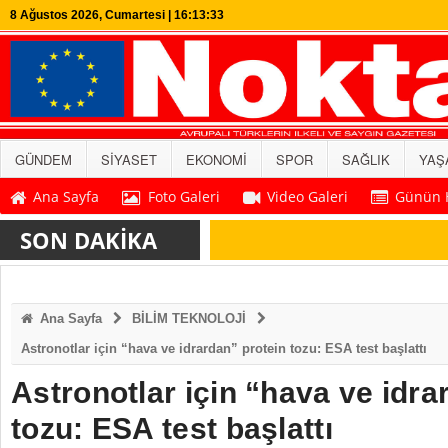
8 Ağustos 2026, Cumartesi | 16:13:33
GÜNDEM
SİYASET
EKONOMİ
SPOR
SAĞLIK
YAŞ
Ana Sayfa
Foto Galeri
Video Galeri
Günün H
SON DAKİKA
Ana Sayfa
BİLİM TEKNOLOJİ
Astronotlar için “hava ve idrardan” protein tozu: ESA test başlattı
Astronotlar için “hava ve idra
tozu: ESA test başlattı