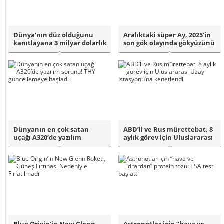
Dünya'nın düz olduğunu
Aralıktaki süper Ay, 2025'in
kanıtlayana 3 milyar dolarlık
son gök olayında gökyüzünü
şirketi..
aydı..
Dünyanın en çok satan
ABD’li ve Rus mürettebat, 8
uçağı A320’de yazılım
aylık görev için Uluslararası
sorunu! THY günc..
Uz..