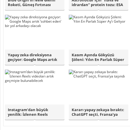
Blue Origin’in New Glenn
Astronotlar için “hava ve
Roketi, Güneş Fırtınası
idrardan” protein tozu: ESA
Nedeniyle F..
test b..
Yapay zeka direksiyona
Kasım Ayında Gökyüzü
geçiyor: Google Maps artık
Şöleni: Yılın En Parlak Süper
‘sohbet ed..
Ay’ı Geli..
Instagram’dan büyük
Kararı yapay zekaya bıraktı:
yenilik: İzlenen Reels
ChatGPT seçti, Fransa’ya
videoları artık g..
taşınd..