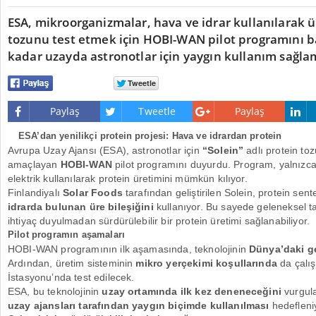
ESA, mikroorganizmalar, hava ve idrar kullanılarak ü
tozunu test etmek için HOBI-WAN pilot programını ba
kadar uzayda astronotlar için yaygın kullanım sağla
Paylaş
Tweetle
Paylaş
ESA’dan yenilikçi protein projesi: Hava ve idrardan protein
Avrupa Uzay Ajansı (ESA), astronotlar için
“Solein”
adlı protein tozu
amaçlayan
HOBI-WAN
pilot programını duyurdu. Program, yalnızc
elektrik kullanılarak protein üretimini mümkün kılıyor.
Finlandiyalı
Solar Foods
tarafından geliştirilen Solein, protein sent
idrarda bulunan üre bileşiğini
kullanıyor. Bu sayede geleneksel t
ihtiyaç duyulmadan sürdürülebilir bir protein üretimi sağlanabiliyor.
Pilot programın aşamaları
HOBI-WAN programının ilk aşamasında, teknolojinin
Dünya’daki ge
Ardından, üretim sisteminin
mikro yerçekimi koşullarında
da çalış
İstasyonu’nda test edilecek.
ESA, bu teknolojinin
uzay ortamında ilk kez deneneceğini
vurgula
uzay ajansları tarafından yaygın biçimde kullanılması
hedefleni