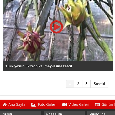
Türkiye'nin ilk tropikal meyvesine tescil
1
2
3
Sonraki
Ana Sayfa
Foto Galeri
Video Galeri
Günün H
GENEL
HABERLER
VİDEOLAR