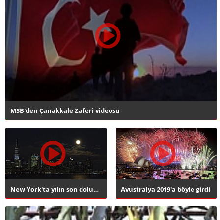
MSB'den Çanakkale Zaferi videosu
New York'ta yılın son dolunayı
Avustralya 2019'a böyle girdi