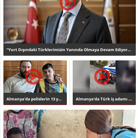
“Yurt Dışındaki Türklerimizin Yanında Olmaya Devam Ediyoruz!..
Almanya'da polislerin 13 yaşındaki Türk çocuğa sert müdahale..
Almanya'da Türk iş adamı Emre Tümsek polis şiddetine maruz k..