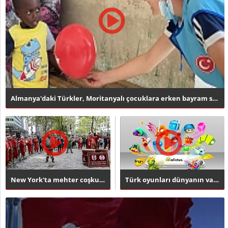
Almanya'daki Türkler, Moritanyalı çocuklara erken bayram sev..
New York'ta mehter coşkusu
Türk oyunları dünyanın vazgeçilmezi oldu