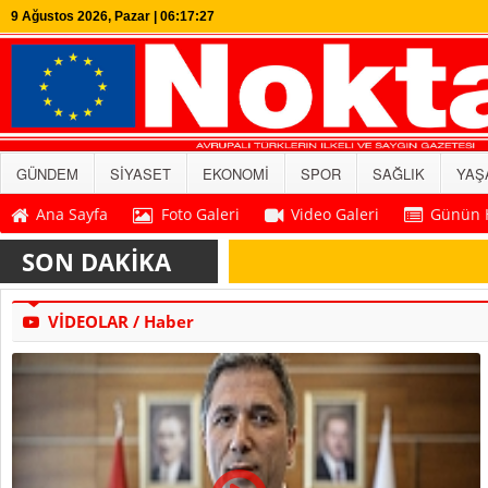
9 Ağustos 2026, Pazar | 06:17:28
GÜNDEM
SİYASET
EKONOMİ
SPOR
SAĞLIK
YAŞ
Ana Sayfa
Foto Galeri
Video Galeri
Günün H
SON DAKİKA
VİDEOLAR / Haber