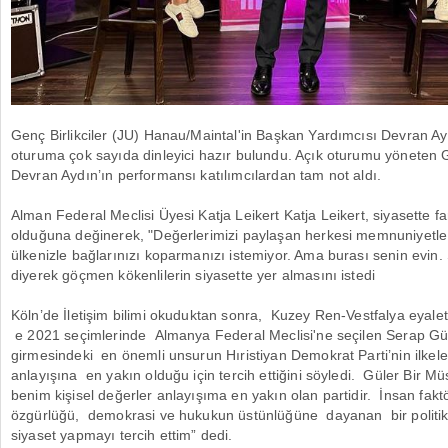
Genç Birlikciler (JU) Hanau/Maintal'in Başkan Yardımcısı Devran Ay
oturuma çok sayıda dinleyici hazır bulundu. Açık oturumu yöneten G
Devran Aydın’ın performansı katılımcılardan tam not aldı.
Alman Federal Meclisi Üyesi Katja Leikert Katja Leikert, siyasette far
olduğuna değinerek, "Değerlerimizi paylaşan herkesi memnuniyetle 
ülkenizle bağlarınızı koparmanızı istemiyor. Ama burası senin evin. 
diyerek göçmen kökenlilerin siyasette yer almasını istedi
Köln’de İletişim bilimi okuduktan sonra, Kuzey Ren-Vestfalya eyalet
e 2021 seçimlerinde Almanya Federal Meclisi'ne seçilen Serap Gü
girmesindeki en önemli unsurun Hıristiyan Demokrat Parti’nin ilkeler
anlayışına en yakın olduğu için tercih ettiğini söyledi. Güler Bir Mü
benim kişisel değerler anlayışıma en yakın olan partidir. İnsan fakt
özgürlüğü, demokrasi ve hukukun üstünlüğüne dayanan bir politikayı
siyaset yapmayı tercih ettim” dedi.