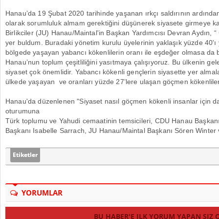
Hanau’da 19 Şubat 2020 tarihinde yaşanan ırkçı saldırının ardında
olarak sorumluluk almam gerektiğini düşünerek siyasete girmeye ka
Birlikciler (JU) Hanau/Maintal'in Başkan Yardımcısı Devran Aydın, “
yer buldum. Buradaki yönetim kurulu üyelerinin yaklaşık yüzde 40'ı
bölgede yaşayan yabancı kökenlilerin oranı ile eşdeğer olmasa da 
Hanau’nun toplum çeşitliliğini yasıtmaya çalışıyoruz. Bu ülkenin gele
siyaset çok önemlidir. Yabancı kökenli gençlerin siyasette yer almal
ülkede yaşayan ve oranları yüzde 27’lere ulaşan göçmen kökenliler
Hanau'da düzenlenen "Siyaset nasıl göçmen kökenli insanlar için dah
oturumuna
Türk toplumu ve Yahudi cemaatinin temsicileri, CDU Hanau Başkan
Başkanı Isabelle Sarrach, JU Hanau/Maintal Başkanı Sören Winter ve
Etiketler
YORUMLAR
BU HABER'E ILK YORUM YAPAN SIZ 