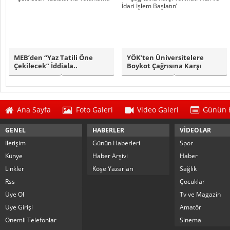
MEB’den “Yaz Tatili Öne
YÖK’ten Üniversitelere
Çekilecek” İddiala..
Boykot Çağrısına Karşı
Talimat:..
Ana Sayfa
Foto Galeri
Video Galeri
Günün H
GENEL
HABERLER
VİDEOLAR
İletişim
Günün Haberleri
Spor
Künye
Haber Arşivi
Haber
Linkler
Köşe Yazarları
Sağlık
Rss
Çocuklar
Üye Ol
Tv ve Magazin
Üye Girişi
Amatör
Önemli Telefonlar
Sinema