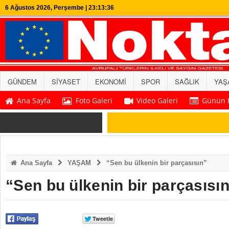
6 Ağustos 2026, Perşembe | 23:13:37
GÜNDEM
SİYASET
EKONOMİ
SPOR
SAĞLIK
YAŞ
Ana Sayfa
Foto Galeri
Video Galeri
Günün H
SON DAKİKA
Ana Sayfa
YAŞAM
“Sen bu ülkenin bir parçasısın”
“Sen bu ülkenin bir parçasısı