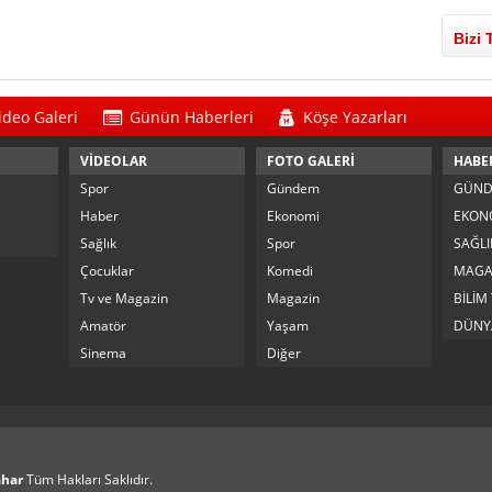
Bizi 
ideo Galeri
Günün Haberleri
Köşe Yazarları
VİDEOLAR
FOTO GALERİ
HABE
Spor
Gündem
GÜN
Haber
Ekonomi
EKON
Sağlık
Spor
SAĞLI
Çocuklar
Komedi
MAGA
Tv ve Magazin
Magazin
BİLİM
Amatör
Yaşam
DÜNY
Sinema
Diğer
ahar
Tüm Hakları Saklıdır.