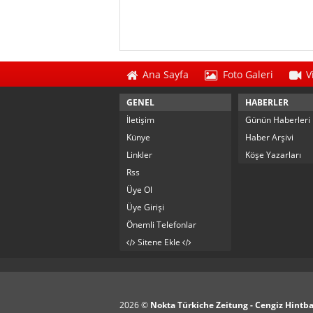
Ana Sayfa
Foto Galeri
V
GENEL
HABERLER
İletişim
Günün Haberleri
Künye
Haber Arşivi
Linkler
Köşe Yazarları
Rss
Üye Ol
Üye Girişi
Önemli Telefonlar
Sitene Ekle
2026 ©
Nokta Türkiche Zeitung - Cengiz Hintb