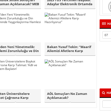
luluk Sınavı Sonuçları
2025 TUS Tercihleri Başladı:
Zaman Açıklanacak? MEB
Adaylar Elektronik Ortamda
i ..
Terc..
HA
den Yeni Yönetmelik:
Bakan Yusuf Tekin: “Maarif
emi Zorunluluğu ve Din
Ailemizi Afetlere Karşı
timi..
Hazırlıyo..
HA
ten Üniversitelere
AÖL Sonuçları Ne Zaman
ot Çağrısına Karşı
Açıklanacak?
mat:..