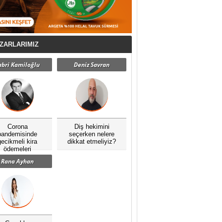
ZARLARIMIZ
abri Kamiloğlu
Deniz Savran
Corona
Diş hekimini
pandemisinde
seçerken nelere
gecikmeli kira
dikkat etmeliyiz?
ödemeleri
Rana Ayhan