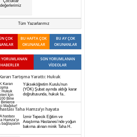
Çocuklar
değerlerimiz
Tüm Yazarlarımız
ÜN ÇOK
BU HAFTA ÇOK
BU AY ÇOK
NANLAR
OKUNANLAR
OKUNANLAR
 YORUMLANAN
SON YORUMLANAN
HABERLER
VİDEOLAR
ararı Tartışma Yarattı: Hukuk
Yükseköğretim Kurulu’nun
teleri İçin Baraj 100 Bine Düştü,
(YÖK) Şubat ayında aldığı karar
doğrultusunda, hukuk fa..
rce Öğrenci Mağdur!
hastası Taha Hamza’yı hayata
İzmir Tepecik Eğitim ve
ayalım
Araştırma Hastanesi’nde yoğun
bakıma alınan minik Taha H..