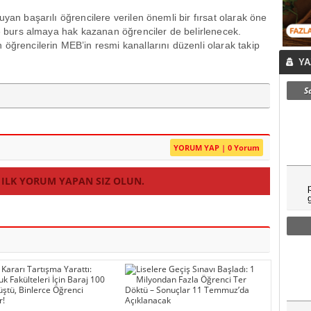
yan başarılı öğrencilere verilen önemli bir fırsat olarak öne
te burs almaya hak kazanan öğrenciler de belirlenecek.
öğrencilerin MEB’in resmi kanallarını düzenli olarak takip
YA
S
YORUM YAP | 0 Yorum
 ILK YORUM YAPAN SIZ OLUN.