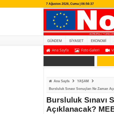
7 Ağustos 2026, Cuma | 06:56:38
GÜNDEM
SİYASET
EKONOMİ
Ana Sayfa
Foto Galeri
V
SON DAKİKA
Ana Sayfa
YAŞAM
Bursluluk Sınavı Sonuçları Ne Zaman Açı
Bursluluk Sınavı 
Açıklanacak? MEB T