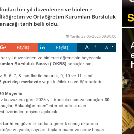
afından her yıl düzenlenen ve binlerce
 İlköğretim ve Ortaöğretim Kurumları Bursluluk
anacağı tarih belli oldu.
Tarih:
29-05-2025 09:30:00
A
Paylaş
Paylaş
A
n her yıl düzenlenen ve binlerce öğrencinin heyecanla
rumları Bursluluk Sınavı (İOKBS)
sonuçlarının
 5, 6, 7, 8. sınıflar ile hazırlık, 9, 10 ve 11. sınıf
 2 yurt dışı merkezde
yapıldı. Ailelerin ve öğrencilerin
30 Mayıs’ta
nav kılavuzuna göre 2025 yılı bursluluk sınavı sonuçları
30
nuçlar, Bakanlığın resmî internet adresi olan
mi
üzerinden erişime açılacak.
 tarihi
ve güvenlik kodunu girerek sonuç ekranına
doğru ve yanlış sayıları, toplam puanı ve sınav başarı