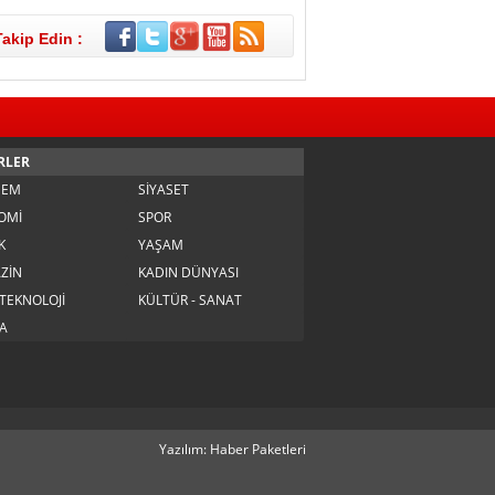
Takip Edin :
RLER
DEM
SİYASET
OMİ
SPOR
K
YAŞAM
ZİN
KADIN DÜNYASI
 TEKNOLOJİ
KÜLTÜR - SANAT
A
Yazılım: Haber Paketleri