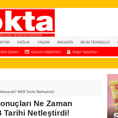
SPOR
SAĞLIK
YAŞAM
MAGAZİN
BİLİM TEKNOLOJİ
ideo Galeri
Günün Haberleri
Köşe Yazarları
klanacak? MEB Tarihi Netleştirdi!
Sonuçları Ne Zaman
arihi Netleştirdi!