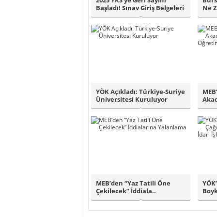
2025 YKS’ye Geri Sayım
Burs
Başladı! Sınav Giriş Belgeleri
Ne 
Ne Zam..
Tarih
YÖK Açıkladı: Türkiye-Suriye
MEB’
Üniversitesi Kuruluyor
Akad
Öğre
MEB’den “Yaz Tatili Öne
YÖK’
Çekilecek” İddiala..
Boyk
Tali