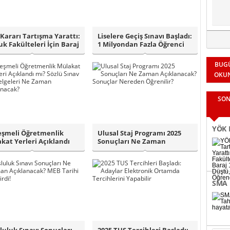
Kararı Tartışma Yarattı:
Liselere Geçiş Sınavı Başladı:
k Fakülteleri İçin Baraj
1 Milyondan Fazla Öğrenci
Ter..
BUG
OKU
SON
YÖK K
eşmeli Öğretmenlik
Ulusal Staj Programı 2025
kat Yerleri Açıklandı
Sonuçları Ne Zaman
Fakül
özlü S..
Açıklanacak? So..
Binle
SMA 
bağl