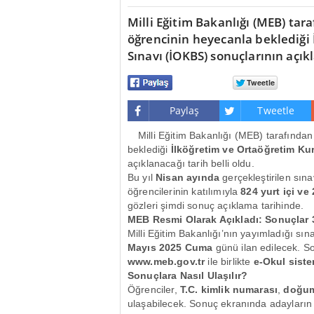
Milli Eğitim Bakanlığı (MEB) tar
öğrencinin heyecanla beklediği
Sınavı (İOKBS) sonuçlarının açıkl
Paylaş
Tweetle
Milli Eğitim Bakanlığı (MEB) tarafında
beklediği
İlköğretim ve Ortaöğretim Ku
açıklanacağı tarih belli oldu.
Bu yıl
Nisan ayında
gerçekleştirilen sınav,
öğrencilerinin katılımıyla
824 yurt içi ve
gözleri şimdi sonuç açıklama tarihinde.
MEB Resmi Olarak Açıkladı: Sonuçlar 
Milli Eğitim Bakanlığı’nın yayımladığı sı
Mayıs 2025 Cuma
günü ilan edilecek. So
www.meb.gov.tr
ile birlikte
e-Okul siste
Sonuçlara Nasıl Ulaşılır?
Öğrenciler,
T.C. kimlik numarası
,
doğum
ulaşabilecek. Sonuç ekranında adayların 