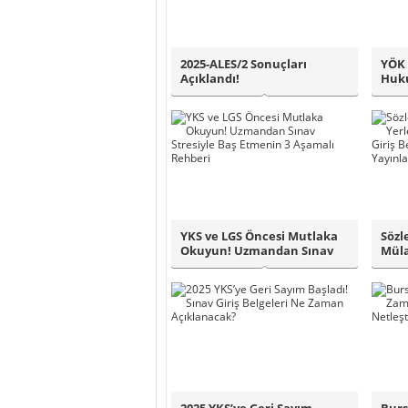
2025-ALES/2 Sonuçları
YÖK 
Açıklandı!
Huku
10..
YKS ve LGS Öncesi Mutlaka
Sözl
Okuyun! Uzmandan Sınav
Müla
Stresiyle B..
mı? S