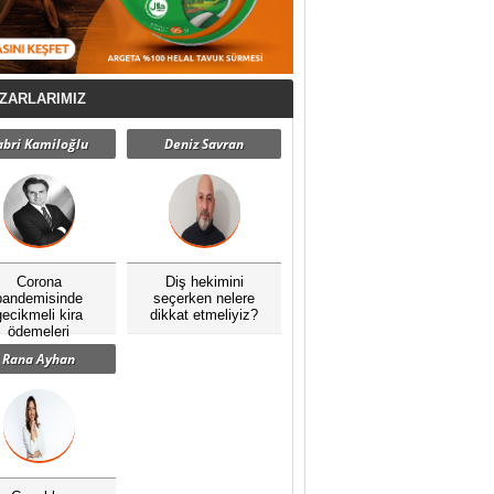
ZARLARIMIZ
abri Kamiloğlu
Deniz Savran
Corona
Diş hekimini
pandemisinde
seçerken nelere
gecikmeli kira
dikkat etmeliyiz?
ödemeleri
Rana Ayhan