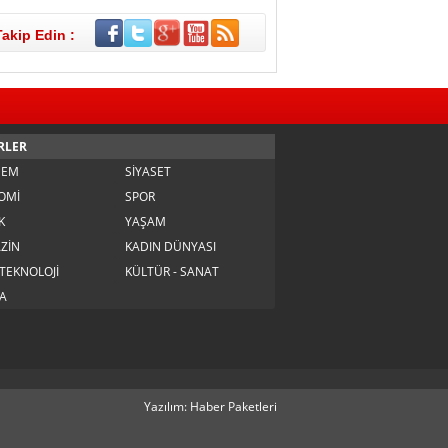
Takip Edin :
RLER
DEM
SİYASET
OMİ
SPOR
K
YAŞAM
ZİN
KADIN DÜNYASI
 TEKNOLOJİ
KÜLTÜR - SANAT
A
Yazılım: Haber Paketleri