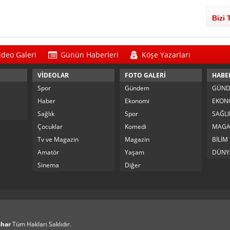
Bizi 
ideo Galeri
Günün Haberleri
Köşe Yazarları
VİDEOLAR
FOTO GALERİ
HABE
Spor
Gündem
GÜN
Haber
Ekonomi
EKON
Sağlık
Spor
SAĞLI
Çocuklar
Komedi
MAGA
Tv ve Magazin
Magazin
BİLİM
Amatör
Yaşam
DÜNY
Sinema
Diğer
ahar
Tüm Hakları Saklıdır.