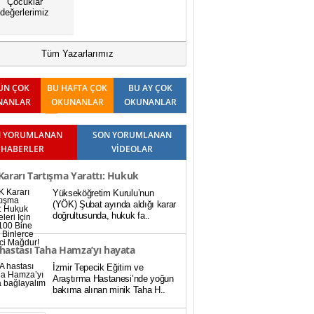
Çocuklar
değerlerimiz
Tüm Yazarlarımız
ÜN ÇOK
BU HAFTA ÇOK
BU AY ÇOK
NANLAR
OKUNANLAR
OKUNANLAR
 YORUMLANAN
SON YORUMLANAN
HABERLER
VİDEOLAR
ararı Tartışma Yarattı: Hukuk
Yükseköğretim Kurulu’nun
teleri İçin Baraj 100 Bine Düştü,
(YÖK) Şubat ayında aldığı karar
doğrultusunda, hukuk fa..
rce Öğrenci Mağdur!
hastası Taha Hamza’yı hayata
İzmir Tepecik Eğitim ve
ayalım
Araştırma Hastanesi’nde yoğun
bakıma alınan minik Taha H..