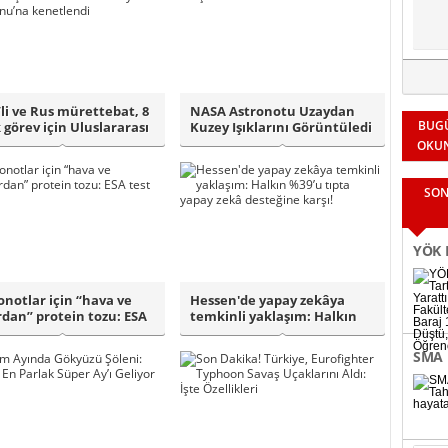
li ve Rus mürettebat, 8
NASA Astronotu Uzaydan
BUG
k görev için Uluslararası
Kuzey Işıklarını Görüntüledi
OKU
SON
YÖK K
Fakül
onotlar için “hava ve
Hessen'de yapay zekâya
rdan” protein tozu: ESA
temkinli yaklaşım: Halkın
Binle
b..
%39’u tıpta..
SMA 
bağl