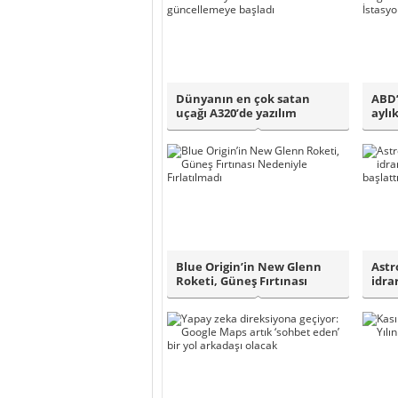
Dünyanın en çok satan
ABD’
uçağı A320’de yazılım
aylı
sorunu! THY günc..
Uz..
Blue Origin’in New Glenn
Astr
Roketi, Güneş Fırtınası
idra
Nedeniyle F..
test 