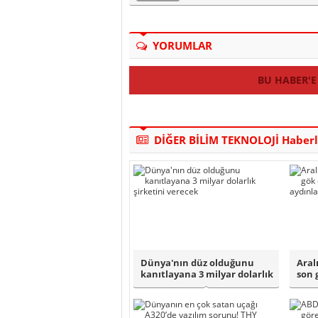
YORUMLAR
BU HABER'E
DİĞER BİLİM TEKNOLOJİ Haberl
Dünya'nın düz olduğunu
Aral
kanıtlayana 3 milyar dolarlık
son 
şirketi..
aydı.