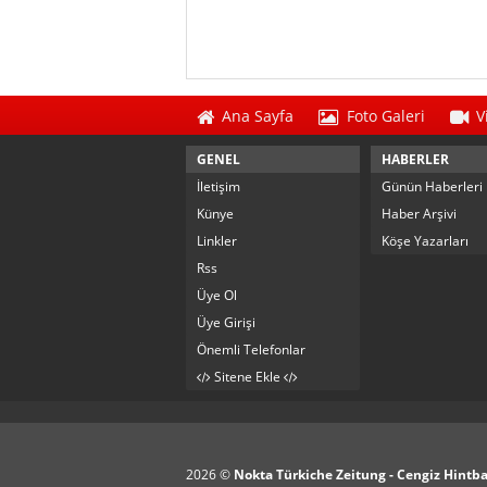
Ana Sayfa
Foto Galeri
V
GENEL
HABERLER
İletişim
Günün Haberleri
Künye
Haber Arşivi
Linkler
Köşe Yazarları
Rss
Üye Ol
Üye Girişi
Önemli Telefonlar
Sitene Ekle
2026 ©
Nokta Türkiche Zeitung - Cengiz Hintb