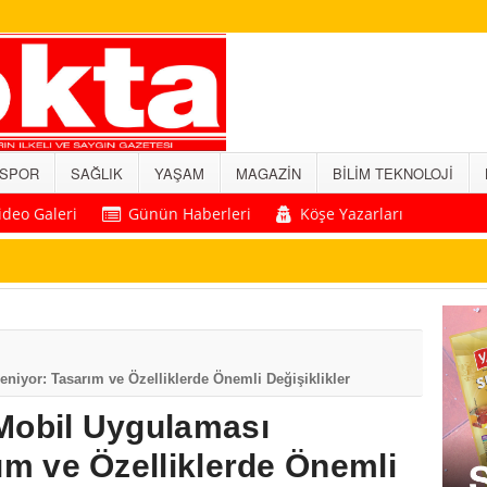
SPOR
SAĞLIK
YAŞAM
MAGAZİN
BİLİM TEKNOLOJİ
ideo Galeri
Günün Haberleri
Köşe Yazarları
niyor: Tasarım ve Özelliklerde Önemli Değişiklikler
Mobil Uygulaması
ım ve Özelliklerde Önemli