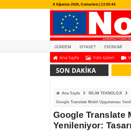
8 Ağustos 2026, Cumartesi | 13:55:45
GÜNDEM
SİYASET
EKONOMİ
Ana Sayfa
Foto Galeri
V
SON DAKİKA
Ana Sayfa
BİLİM TEKNOLOJİ
Google Translate Mobil Uygulaması Yenile
Google Translate 
Yenileniyor: Tasar