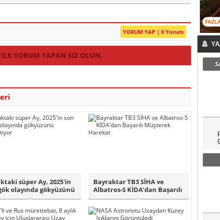
YORUM YAP | 0 Yorum
YA
 ILK YORUM YAPAN SIZ OLUN.
S
eri
ıktaki süper Ay, 2025'in
Bayraktar TB3 SİHA ve
gök olayında gökyüzünü
Albatros-S KİDA’dan Başarılı
.
Müşterek ..