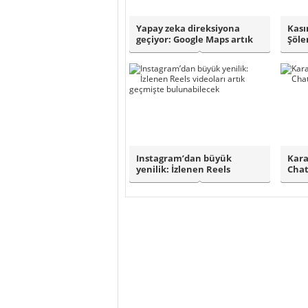
Yapay zeka direksiyona
Kası
geçiyor: Google Maps artık
Şöle
‘sohbet ed..
Ay’ı 
Instagram’dan büyük
Kara
yenilik: İzlenen Reels
Chat
videoları artık g..
taşı