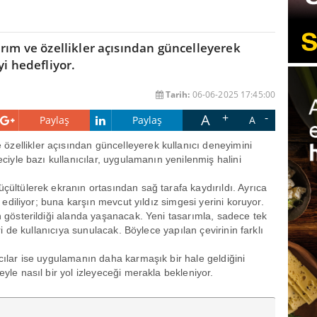
rım ve özellikler açısından güncelleyerek
yi hedefliyor.
Tarih:
06-06-2025 17:45:00
A
Paylaş
Paylaş
A
 özellikler açısından güncelleyerek kullanıcı deneyimini
reciyle bazı kullanıcılar, uygulamanın yenilenmiş halini
üçültülerek ekranın ortasından sağ tarafa kaydırıldı. Ayrıca
st ediliyor; buna karşın mevcut yıldız simgesi yerini koruyor.
ın gösterildiği alanda yaşanacak. Yeni tasarımla, sadece tek
eri de kullanıcıya sunulacak. Böylece yapılan çevirinin farklı
ıcılar ise uygulamanın daha karmaşık bir hale geldiğini
eyle nasıl bir yol izleyeceği merakla bekleniyor.