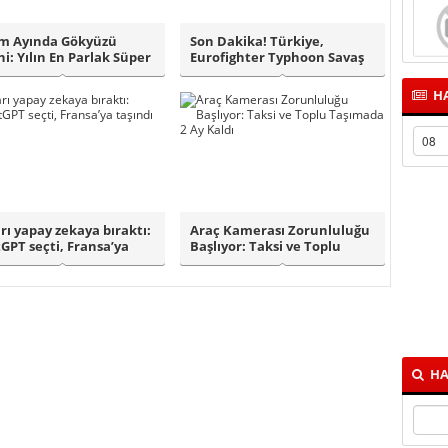
m Ayında Gökyüzü
Son Dakika! Türkiye,
ni: Yılın En Parlak Süper
Eurofighter Typhoon Savaş
Geli..
Uçaklarını Al..
HA
rı yapay zekaya bıraktı:
Araç Kamerası Zorunluluğu
GPT seçti, Fransa’ya
Başlıyor: Taksi ve Toplu
nd..
Taşımada ..
HA