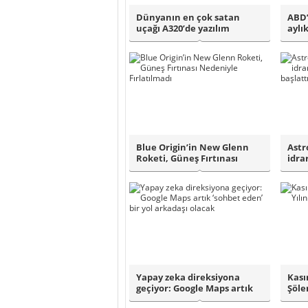
Dünyanın en çok satan
ABD’
uçağı A320’de yazılım
aylı
sorunu! THY günc..
Uz..
Blue Origin’in New Glenn
Astr
Roketi, Güneş Fırtınası
idra
Nedeniyle F..
test 
Yapay zeka direksiyona
Kası
geçiyor: Google Maps artık
Şöle
‘sohbet ed..
Ay’ı 