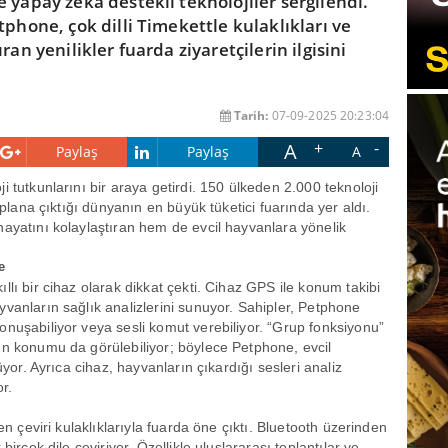
 yapay zekâ destekli teknolojiler sergilendi.
tphone, çok dilli Timekettle kulaklıkları ve
ran yenilikler fuarda ziyaretçilerin ilgisini
Tarih:
07-09-2025 20:23:04
A
Paylaş
Paylaş
A
ji tutkunlarını bir araya getirdi. 150 ülkeden 2.000 teknoloji
 plana çıktığı dünyanın en büyük tüketici fuarında yer aldı.
hayatını kolaylaştıran hem de evcil hayvanlara yönelik
e
llı bir cihaz olarak dikkat çekti. Cihaz GPS ile konum takibi
vanların sağlık analizlerini sunuyor. Sahipler, Petphone
onuşabiliyor veya sesli komut verebiliyor. “Grup fonksiyonu”
ın konumu da görülebiliyor; böylece Petphone, evcil
üyor. Ayrıca cihaz, hayvanların çıkardığı sesleri analiz
or.
en çeviri kulaklıklarıyla fuarda öne çıktı. Bluetooth üzerinden
birçok dile çeviriyor. Özellikle uluslararası toplantılar ve