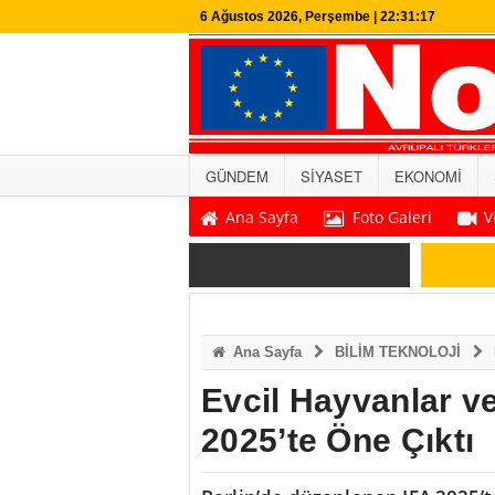
6 Ağustos 2026, Perşembe | 22:31:18
GÜNDEM
SİYASET
EKONOMİ
Ana Sayfa
Foto Galeri
V
SON DAKİKA
Ana Sayfa
BİLİM TEKNOLOJİ
Evcil Hayvanlar ve 
2025’te Öne Çıktı