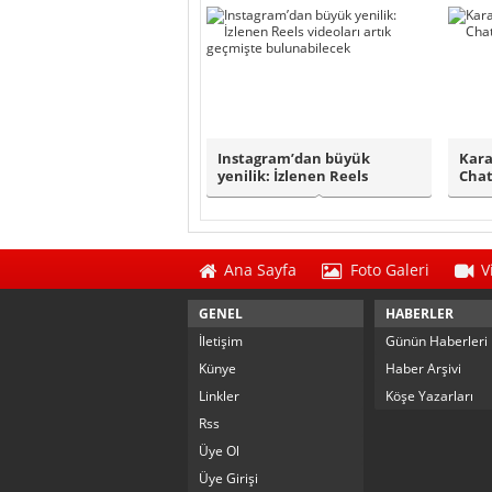
Instagram’dan büyük
Kara
yenilik: İzlenen Reels
Chat
videoları artık g..
taşı
Ana Sayfa
Foto Galeri
V
GENEL
HABERLER
İletişim
Günün Haberleri
Künye
Haber Arşivi
Linkler
Köşe Yazarları
Rss
Üye Ol
Üye Girişi