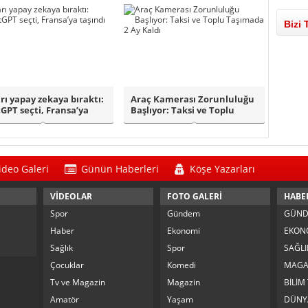
Bizi 
rı yapay zekaya bıraktı:
Araç Kamerası Zorunluluğu
GPT seçti, Fransa’ya
Başlıyor: Taksi ve Toplu
nd..
Taşımada ..
ideo Galeri
Günün Haberleri
Köşe Yazarları
VİDEOLAR
FOTO GALERİ
HABE
Spor
Gündem
GÜN
Haber
Ekonomi
EKON
Sağlık
Spor
SAĞLI
Çocuklar
Komedi
MAGA
Tv ve Magazin
Magazin
BİLİM
Amatör
Yaşam
DÜNY