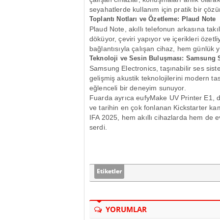
seyahatlerde kullanım için pratik bir çöz
Toplantı Notları ve Özetleme: Plaud Note
Plaud Note, akıllı telefonun arkasına takı
döküyor, çeviri yapıyor ve içerikleri özetli
bağlantısıyla çalışan cihaz, hem günlük y
Teknoloji ve Sesin Buluşması: Samsung
Samsung Electronics, taşınabilir ses siste
gelişmiş akustik teknolojilerini modern tas
eğlenceli bir deneyim sunuyor.
Fuarda ayrıca eufyMake UV Printer E1, dü
ve tarihin en çok fonlanan Kickstarter ka
IFA 2025, hem akıllı cihazlarda hem de ev
serdi.
Etiketler
YORUMLAR