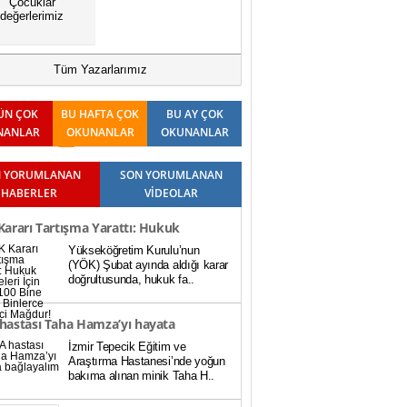
Çocuklar
değerlerimiz
Tüm Yazarlarımız
ÜN ÇOK
BU HAFTA ÇOK
BU AY ÇOK
NANLAR
OKUNANLAR
OKUNANLAR
 YORUMLANAN
SON YORUMLANAN
HABERLER
VİDEOLAR
ararı Tartışma Yarattı: Hukuk
Yükseköğretim Kurulu’nun
teleri İçin Baraj 100 Bine Düştü,
(YÖK) Şubat ayında aldığı karar
doğrultusunda, hukuk fa..
rce Öğrenci Mağdur!
hastası Taha Hamza’yı hayata
İzmir Tepecik Eğitim ve
ayalım
Araştırma Hastanesi’nde yoğun
bakıma alınan minik Taha H..