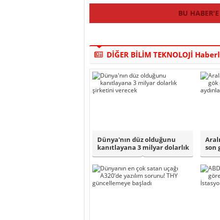
BU HABER'E
DİĞER BİLİM TEKNOLOJİ Haberl
Dünya'nın düz olduğunu
Aral
kanıtlayana 3 milyar dolarlık
son 
şirketi..
aydı.