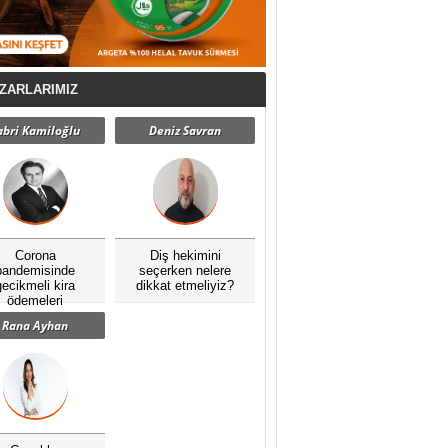
ZARLARIMIZ
abri Kamiloğlu
Deniz Savran
Corona
Diş hekimini
pandemisinde
seçerken nelere
gecikmeli kira
dikkat etmeliyiz?
ödemeleri
Rana Ayhan