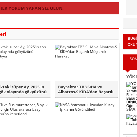
 ILK YORUM YAPAN SIZ OLUN.
eri
BUG
OKU
SON
YÖK K
ıktaki süper Ay, 2025'in
Bayraktar TB3 SİHA ve
Fakül
gök olayında gökyüzünü
Albatros-S KİDA’dan Başarılı
.
Müşterek ..
Binle
SMA 
bağl