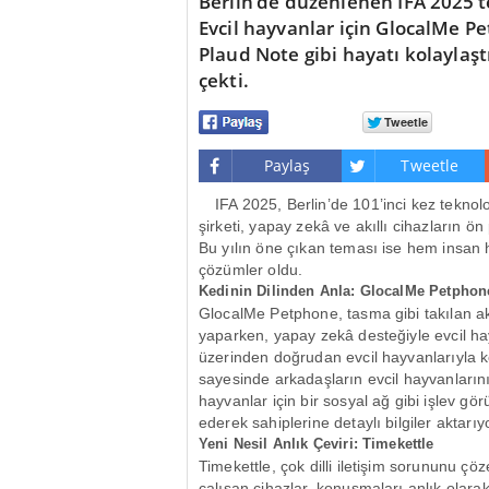
Berlin’de düzenlenen IFA 2025’te
Evcil hayvanlar için GlocalMe Pe
Plaud Note gibi hayatı kolaylaştı
çekti.
Paylaş
Tweetle
IFA 2025, Berlin’de 101’inci kez teknolo
şirketi, yapay zekâ ve akıllı cihazların ön
Bu yılın öne çıkan teması ise hem insan 
çözümler oldu.
Kedinin Dilinden Anla: GlocalMe Petphon
GlocalMe Petphone, tasma gibi takılan akı
yaparken, yapay zekâ desteğiyle evcil hay
üzerinden doğrudan evcil hayvanlarıyla k
sayesinde arkadaşların evcil hayvanların
hayvanlar için bir sosyal ağ gibi işlev gör
ederek sahiplerine detaylı bilgiler aktarıy
Yeni Nesil Anlık Çeviri: Timekettle
Timekettle, çok dilli iletişim sorununu çöz
çalışan cihazlar, konuşmaları anlık olarak 