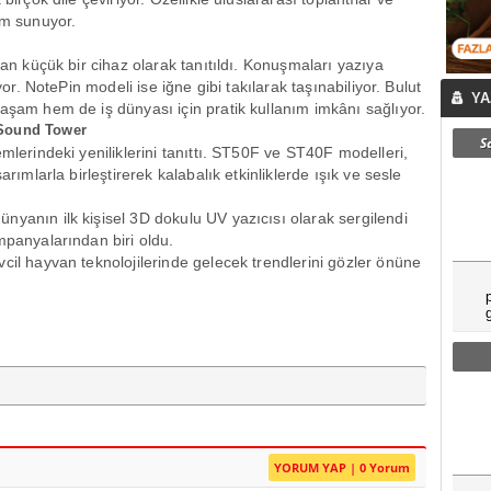
üm sunuyor.
lan küçük bir cihaz olarak tanıtıldı. Konuşmaları yazıya
yor. NotePin modeli ise iğne gibi takılarak taşınabiliyor. Bulut
YA
aşam hem de iş dünyası için pratik kullanım imkânı sağlıyor.
 Sound Tower
S
mlerindeki yeniliklerini tanıttı. ST50F ve ST40F modelleri,
arımlarla birleştirerek kalabalık etkinliklerde ışık ve sesle
nyanın ilk kişisel 3D dokulu UV yazıcısı olarak sergilendi
mpanyalarından biri oldu.
cil hayvan teknolojilerinde gelecek trendlerini gözler önüne
YORUM YAP | 0 Yorum