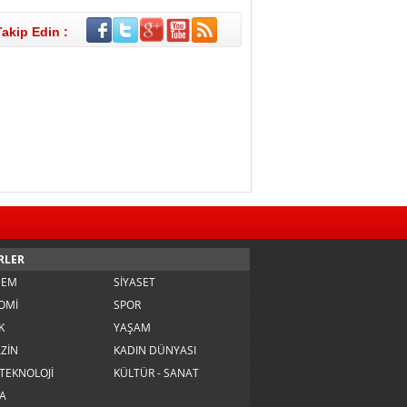
Takip Edin :
RLER
DEM
SİYASET
OMİ
SPOR
K
YAŞAM
ZİN
KADIN DÜNYASI
 TEKNOLOJİ
KÜLTÜR - SANAT
A