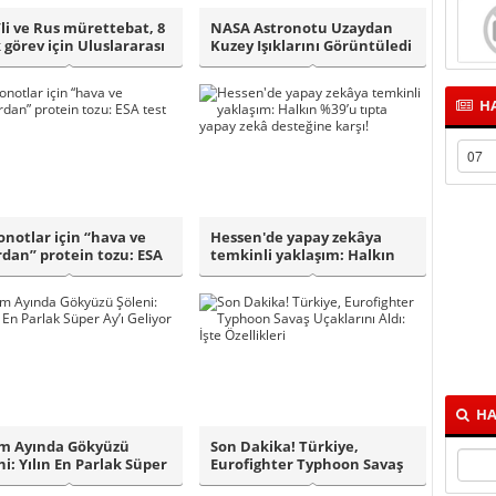
li ve Rus mürettebat, 8
NASA Astronotu Uzaydan
k görev için Uluslararası
Kuzey Işıklarını Görüntüledi
HA
onotlar için “hava ve
Hessen'de yapay zekâya
rdan” protein tozu: ESA
temkinli yaklaşım: Halkın
b..
%39’u tıpta..
HA
m Ayında Gökyüzü
Son Dakika! Türkiye,
ni: Yılın En Parlak Süper
Eurofighter Typhoon Savaş
Geli..
Uçaklarını Al..