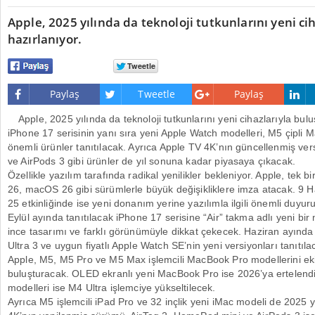
Apple, 2025 yılında da teknoloji tutkunlarını yeni c
hazırlanıyor.
Paylaş
Tweetle
Paylaş
Apple, 2025 yılında da teknoloji tutkunlarını yeni cihazlarıyla bul
iPhone 17 serisinin yanı sıra yeni Apple Watch modelleri, M5 çipli 
önemli ürünler tanıtılacak. Ayrıca Apple TV 4K’nın güncellenmiş ve
ve AirPods 3 gibi ürünler de yıl sonuna kadar piyasaya çıkacak.
Özellikle yazılım tarafında radikal yenilikler bekleniyor. Apple, tek 
26, macOS 26 gibi sürümlerle büyük değişikliklere imza atacak. 
25 etkinliğinde ise yeni donanım yerine yazılımla ilgili önemli duyur
Eylül ayında tanıtılacak iPhone 17 serisine “Air” takma adlı yeni bi
ince tasarımı ve farklı görünümüyle dikkat çekecek. Haziran ayında 
Ultra 3 ve uygun fiyatlı Apple Watch SE’nin yeni versiyonları tanıtıla
Apple, M5, M5 Pro ve M5 Max işlemcili MacBook Pro modellerini eki
buluşturacak. OLED ekranlı yeni MacBook Pro ise 2026’ya ertelend
modelleri ise M4 Ultra işlemciye yükseltilecek.
Ayrıca M5 işlemcili iPad Pro ve 32 inçlik yeni iMac modeli de 2025 y