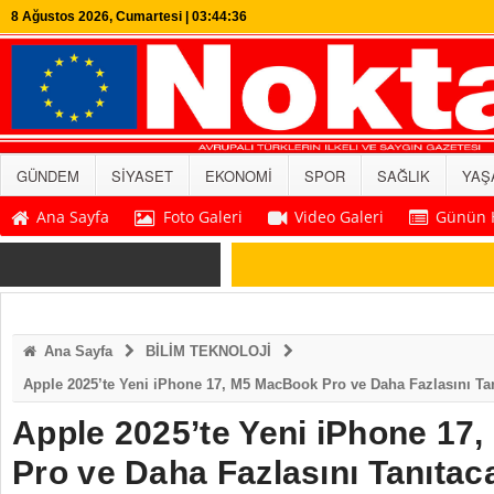
8 Ağustos 2026, Cumartesi | 03:44:36
GÜNDEM
SİYASET
EKONOMİ
SPOR
SAĞLIK
YAŞ
Ana Sayfa
Foto Galeri
Video Galeri
Günün H
SON DAKİKA
Ana Sayfa
BİLİM TEKNOLOJİ
Apple 2025’te Yeni iPhone 17, M5 MacBook Pro ve Daha Fazlasını Ta
Apple 2025’te Yeni iPhone 17
Pro ve Daha Fazlasını Tanıtac