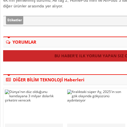
4K’nın yenilenmiş sürümü, AirTag 2, HomePod mini ve AirPods 3 i
diğer ürünler arasında yer alıyor.
Etiketler
YORUMLAR
BU HABER'E ILK YORUM YAPAN SIZ 
DİĞER BİLİM TEKNOLOJİ Haberleri