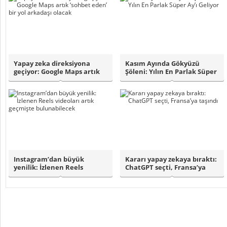
Yapay zeka direksiyona
Kasım Ayında Gökyüzü
geçiyor: Google Maps artık
Şöleni: Yılın En Parlak Süper
‘sohbet ed..
Ay’ı Geli..
Instagram’dan büyük
Kararı yapay zekaya bıraktı:
yenilik: İzlenen Reels
ChatGPT seçti, Fransa’ya
videoları artık g..
taşınd..