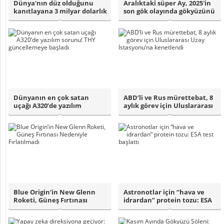
Dünya'nın düz olduğunu
Aralıktaki süper Ay, 2025'in
kanıtlayana 3 milyar dolarlık
son gök olayında gökyüzünü
şirketi..
aydı..
Dünyanın en çok satan
ABD’li ve Rus mürettebat, 8
uçağı A320’de yazılım
aylık görev için Uluslararası
sorunu! THY günc..
Uz..
Blue Origin’in New Glenn
Astronotlar için “hava ve
Roketi, Güneş Fırtınası
idrardan” protein tozu: ESA
Nedeniyle F..
test b..