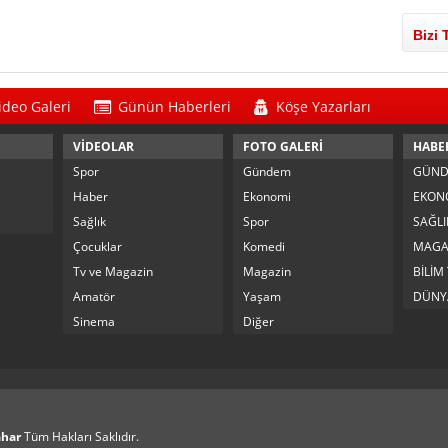
Bizi 
ideo Galeri
Günün Haberleri
Köşe Yazarları
VİDEOLAR
FOTO GALERİ
HABE
Spor
Gündem
GÜN
Haber
Ekonomi
EKON
Sağlık
Spor
SAĞLI
Çocuklar
Komedi
MAGA
Tv ve Magazin
Magazin
BİLİM
Amatör
Yaşam
DÜNY
Sinema
Diğer
ahar
Tüm Hakları Saklıdır.