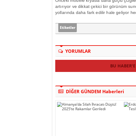
Önceki modele kıyasla daha güçlü çizgiler
artırıyor ve dikkat çekici bir görünüm s
yollarında daha fark edilir hale geliyor
Etiketler
YORUMLAR
BU HABER'E
DİĞER GÜNDEM Haberleri