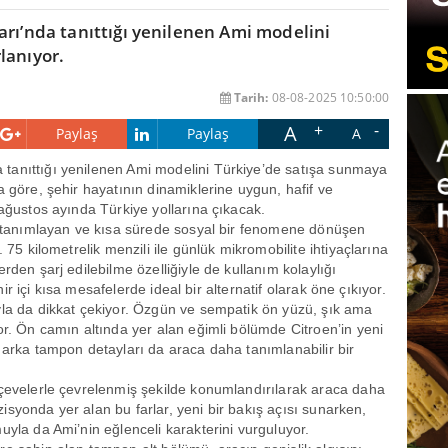
arı’nda tanıttığı yenilenen Ami modelini
lanıyor.
Tarih:
08-08-2025 10:50:00
A
Paylaş
Paylaş
A
 tanıttığı yenilenen Ami modelini Türkiye’de satışa sunmaya
a göre, şehir hayatının dinamiklerine uygun, hafif ve
 ağustos ayında Türkiye yollarına çıkacak.
en tanımlayan ve kısa sürede sosyal bir fenomene dönüşen
 75 kilometrelik menzili ile günlük mikromobilite ihtiyaçlarına
rden şarj edilebilme özelliğiyle de kullanım kolaylığı
ehir içi kısa mesafelerde ideal bir alternatif olarak öne çıkıyor.
yla da dikkat çekiyor. Özgün ve sempatik ön yüzü, şık ama
or. Ön camın altında yer alan eğimli bölümde Citroen’in yeni
 arka tampon detayları da araca daha tanımlanabilir bir
rçevelerle çevrelenmiş şekilde konumlandırılarak araca daha
pozisyonda yer alan bu farlar, yeni bir bakış açısı sunarken,
uyla da Ami’nin eğlenceli karakterini vurguluyor.