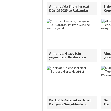
Almanya’da Silah İhracatı
Erdo
Düştü! 2025’te Rakamlar
Konu
Geriledi..
Almanya, Gazze için
Alma
öngörülen Uluslararası
çocu
İstikrar Gücü'ne ..
yasa
Berlin’de Geleneksel Noel
Düny
Banyosu Gerçekleştirildi
Trum
Gazz