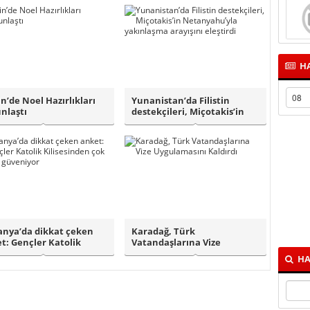
HA
in’de Noel Hazırlıkları
Yunanistan’da Filistin
nlaştı
destekçileri, Miçotakis’in
Netanyahu’..
nya’da dikkat çeken
Karadağ, Türk
t: Gençler Katolik
Vatandaşlarına Vize
esinden ..
Uygulamasını Kaldırdı..
HA