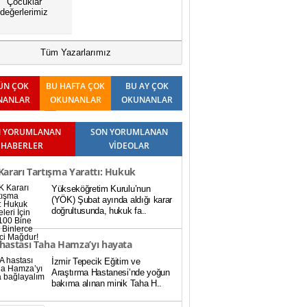
Çocuklar
değerlerimiz
Tüm Yazarlarımız
ÜN ÇOK
BU HAFTA ÇOK
BU AY ÇOK
NANLAR
OKUNANLAR
OKUNANLAR
 YORUMLANAN
SON YORUMLANAN
HABERLER
VİDEOLAR
ararı Tartışma Yarattı: Hukuk
Yükseköğretim Kurulu’nun
teleri İçin Baraj 100 Bine Düştü,
(YÖK) Şubat ayında aldığı karar
doğrultusunda, hukuk fa..
rce Öğrenci Mağdur!
hastası Taha Hamza’yı hayata
İzmir Tepecik Eğitim ve
ayalım
Araştırma Hastanesi’nde yoğun
bakıma alınan minik Taha H..