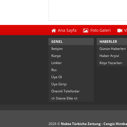
Ana Sayfa
Foto Galeri
V
GENEL
HABERLER
İletişim
Günün Haberleri
Künye
Haber Arşivi
Linkler
Köşe Yazarları
Rss
Üye Ol
Üye Girişi
Önemli Telefonlar
Sitene Ekle
2026 ©
Nokta Türkiche Zeitung - Cengiz Hintb