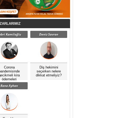
ZARLARIMIZ
abri Kamiloğlu
Deniz Savran
Corona
Diş hekimini
pandemisinde
seçerken nelere
gecikmeli kira
dikkat etmeliyiz?
ödemeleri
Rana Ayhan