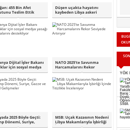
ğan: 455 Bin Afet
Düşen uçakta hayatını
tunu Teslim Ettik
kaybeden Libya askeri
heyeti için Anka..
BUG
OKU
SON
nya Dijital İşler Bakanı
NATO 2025’te Savunma
klar için sosyal medya
Harcamalarını Rekor
..
Seviyede Artırıyor..
YÖK K
Fakül
Binle
SMA 
bağl
ada 2025 Böyle Geçti:
MSB: Uçak Kazasının Nedeni
p Dönemi, Suriye,
Libya Makamlarıyla İşbirliği
e ve Kür..
İçin..