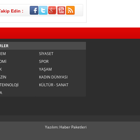
Takip Edin :
RLER
DEM
SİYASET
OMİ
SPOR
K
YAŞAM
ZİN
KADIN DÜNYASI
 TEKNOLOJİ
KÜLTÜR - SANAT
A
Yazılım: Haber Paketleri