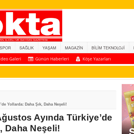
SPOR
SAĞLIK
YAŞAM
MAGAZİN
BİLİM TEKNOLOJİ
ideo Galeri
Günün Haberleri
Köşe Yazarları
de Yollarda: Daha Şık, Daha Neşeli!
Ağustos Ayında Türkiye’de
, Daha Neşeli!