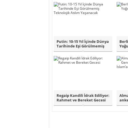
Putin: 10-15 Yıl İçinde Dünya
Berl
Tarihinde Eşi Görülmemiş
Yoğu
Tekno..
Regaip Kandili İdrak Ediliyor:
Alma
Rahmet ve Bereket Gecesi
anke
Kilis