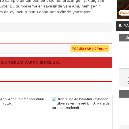
e sahip olan tampon alt bölümü, aracın genişlik algısını
unuyor. Bu güncellemeler sayesinde yeni Ami, hem şehir
 hem de oyuncu ruhunu daha net biçimde yansıtıyor.
YA
S
YORUM YAP | 0 Yorum
 ILK YORUM YAPAN SIZ OLUN.