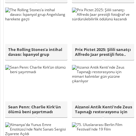
İmparatorların g..
kamu tel..
The Rolling Stones’a intihal
Prix Pictet 2025: Şilili sanatçı
davası: İspanyol grup
Alfredo Jaar prestijli foto..
Angelslan..
Sean Penn: Charlie Kirk’ün
Aizanoi Antik Kenti'nde Zeus
ölümü beni şaşırtmadı
Tapınağı restorasyonu için
mima..