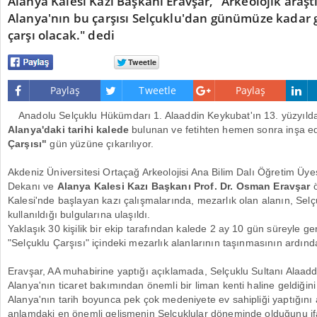
Alanya Kalesi Kazı Başkanı Eravşar, "Arkeolojik araş
Alanya'nın bu çarşısı Selçuklu'dan günümüze kadar 
çarşı olacak." dedi
Paylaş
Tweetle
Paylaş
Anadolu Selçuklu Hükümdarı 1. Alaaddin Keykubat'ın 13. yüzyılda
Alanya'daki tarihi kalede
bulunan ve fetihten hemen sonra inşa e
Çarşısı"
gün yüzüne çıkarılıyor.
Akdeniz Üniversitesi Ortaçağ Arkeolojisi Ana Bilim Dalı Öğretim Üye
Dekanı ve
Alanya Kalesi Kazı Başkanı Prof. Dr. Osman Eravşar
Kalesi'nde başlayan kazı çalışmalarında, mezarlık olan alanın, Sel
kullanıldığı bulgularına ulaşıldı.
Yaklaşık 30 kişilik bir ekip tarafından kalede 2 ay 10 gün süreyle ger
"Selçuklu Çarşısı" içindeki mezarlık alanlarının taşınmasının ardı
Eravşar, AA muhabirine yaptığı açıklamada, Selçuklu Sultanı Alaaddi
Alanya'nın ticaret bakımından önemli bir liman kenti haline geldiğini
Alanya'nın tarih boyunca pek çok medeniyete ev sahipliği yaptığını 
anlamdaki en önemli gelişmenin Selçuklular döneminde olduğunu ifa