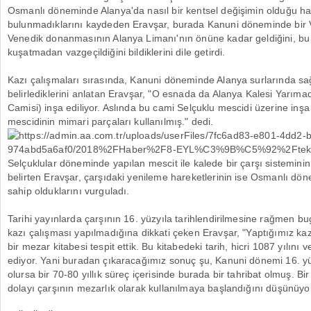
Osmanlı döneminde Alanya'da nasıl bir kentsel değişimin olduğu hak
bulunmadıklarını kaydeden Eravşar, burada Kanuni döneminde bir 
Venedik donanmasının Alanya Limanı'nın önüne kadar geldiğini, bu s
kuşatmadan vazgeçildiğini bildiklerini dile getirdi.
Kazı çalışmaları sırasında, Kanuni döneminde Alanya surlarında sağ
belirlediklerini anlatan Eravşar, "O esnada da Alanya Kalesi Yarım
Camisi) inşa ediliyor. Aslında bu cami Selçuklu mescidi üzerine inşa
mescidinin mimari parçaları kullanılmış." dedi.
Selçuklular döneminde yapılan mescit ile kalede bir çarşı sisteminin g
belirten Eravşar, çarşıdaki yenileme hareketlerinin ise Osmanlı dö
sahip olduklarını vurguladı.
Tarihi yayınlarda çarşının 16. yüzyıla tarihlendirilmesine rağmen b
kazı çalışması yapılmadığına dikkati çeken Eravşar, "Yaptığımız kaz
bir mezar kitabesi tespit ettik. Bu kitabedeki tarih, hicri 1087 yılını 
ediyor. Yani buradan çıkaracağımız sonuç şu, Kanuni dönemi 16. yü
olursa bir 70-80 yıllık süreç içerisinde burada bir tahribat olmuş. B
dolayı çarşının mezarlık olarak kullanılmaya başlandığını düşünüyo