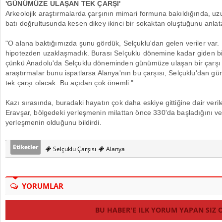
'GÜNÜMÜZE ULAŞAN TEK ÇARŞI'
Arkeolojik araştırmalarda çarşının mimari formuna bakıldığında, uz
batı doğrultusunda kesen dikey ikinci bir sokaktan oluştuğunu anlat
"O alana baktığımızda şunu gördük, Selçuklu'dan gelen veriler var.
hipotezden uzaklaşmadık. Burası Selçuklu dönemine kadar giden bi
çünkü Anadolu'da Selçuklu döneminden günümüze ulaşan bir çarşı 
araştırmalar bunu ispatlarsa Alanya'nın bu çarşısı, Selçuklu'dan 
tek çarşı olacak. Bu açıdan çok önemli."
Kazı sırasında, buradaki hayatın çok daha eskiye gittiğine dair veriler
Eravşar, bölgedeki yerleşmenin milattan önce 330'da başladığını ve
yerleşmenin olduğunu bildirdi.
Etiketler
Selçuklu Çarşısı
Alanya
YORUMLAR
BU HABER'E ILK YORUM YAPAN SIZ 