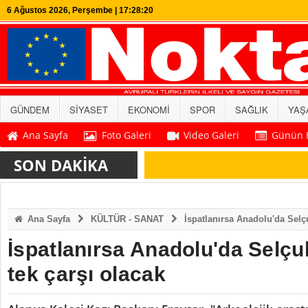
6 Ağustos 2026, Perşembe | 17:28:20
GÜNDEM
SİYASET
EKONOMİ
SPOR
SAĞLIK
YAŞ
Ana Sayfa
Foto Galeri
Video Galeri
Günün H
SON DAKİKA
Ana Sayfa
KÜLTÜR - SANAT
İspatlanırsa Anadolu'da Selç
İspatlanırsa Anadolu'da Selçu
tek çarşı olacak