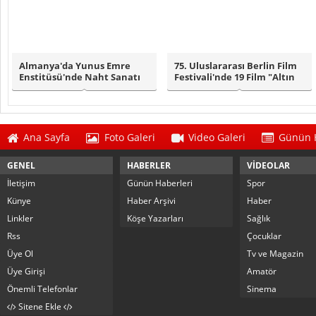
Almanya'da Yunus Emre
75. Uluslararası Berlin Film
Enstitüsü'nde Naht Sanatı
Festivali'nde 19 Film "Altın
Sergisi Ziya..
Ay..
Ana Sayfa
Foto Galeri
Video Galeri
Günün H
GENEL
HABERLER
VİDEOLAR
İletişim
Günün Haberleri
Spor
Künye
Haber Arşivi
Haber
Linkler
Köşe Yazarları
Sağlık
Rss
Çocuklar
Üye Ol
Tv ve Magazin
Üye Girişi
Amatör
Önemli Telefonlar
Sinema
Sitene Ekle