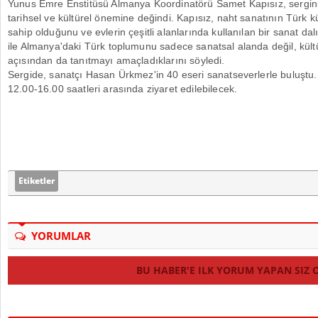
Yunus Emre Enstitüsü Almanya Koordinatörü Samet Kapısız, serginin
tarihsel ve kültürel önemine değindi. Kapısız, naht sanatının Türk 
sahip olduğunu ve evlerin çeşitli alanlarında kullanılan bir sanat dalı
ile Almanya'daki Türk toplumunu sadece sanatsal alanda değil, kültüre
açısından da tanıtmayı amaçladıklarını söyledi.
Sergide, sanatçı Hasan Ürkmez'in 40 eseri sanatseverlerle buluştu.
12.00-16.00 saatleri arasında ziyaret edilebilecek.
Etiketler
YORUMLAR
BU HABER'E ILK YORUM YAPAN SIZ 