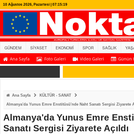
10 Ağustos 2026, Pazartesi | 07:15:20
GÜNDEM
SİYASET
EKONOMİ
SPOR
SAĞLIK
YAŞ
Ana Sayfa
Foto Galeri
Video Galeri
Günün H
SON DAKİKA
Ana Sayfa
KÜLTÜR - SANAT
Almanya'da Yunus Emre Enstitüsü'nde Naht Sanatı Sergisi Ziyarete A
Almanya'da Yunus Emre Ensti
Sanatı Sergisi Ziyarete Açıldı