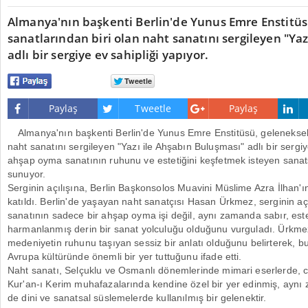
Almanya'nın başkenti Berlin'de Yunus Emre Enstitüs
sanatlarından biri olan naht sanatını sergileyen "Ya
adlı bir sergiye ev sahipliği yapıyor.
Paylaş
Tweetle
Paylaş
Almanya'nın başkenti Berlin'de Yunus Emre Enstitüsü, geleneksel 
naht sanatını sergileyen "Yazı ile Ahşabın Buluşması" adlı bir sergiye
ahşap oyma sanatının ruhunu ve estetiğini keşfetmek isteyen sanatse
sunuyor.
Serginin açılışına, Berlin Başkonsolos Muavini Müslime Azra İlhan'ı
katıldı. Berlin'de yaşayan naht sanatçısı Hasan Ürkmez, serginin a
sanatının sadece bir ahşap oyma işi değil, aynı zamanda sabır, este
harmanlanmış derin bir sanat yolculuğu olduğunu vurguladı. Ürkmez,
medeniyetin ruhunu taşıyan sessiz bir anlatı olduğunu belirterek,
Avrupa kültüründe önemli bir yer tuttuğunu ifade etti.
Naht sanatı, Selçuklu ve Osmanlı dönemlerinde mimari eserlerde, c
Kur'an-ı Kerim muhafazalarında kendine özel bir yer edinmiş, aynı 
de dini ve sanatsal süslemelerde kullanılmış bir gelenektir.