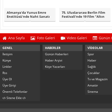
Almanya'da Yunus Emre
75. Uluslararası Berlin Film
Enstitüsü'nde Naht Sanatı
Festivali'nde 19 Film "Altın
Sergisi Ziya..
Ay..
Ana Sayfa
Foto Galeri
Video Galeri
Günün H
GENEL
HABERLER
VİDEOLAR
İletişim
Günün Haberleri
Spor
Künye
Haber Arşivi
Haber
Linkler
Köşe Yazarları
Sağlık
Rss
Çocuklar
Üye Ol
Tv ve Magazin
Üye Girişi
Amatör
Önemli Telefonlar
Sinema
Sitene Ekle