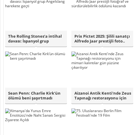
The Rolling Stones’a intihal
Prix Pictet 2025: Şilili sanatçı
davası: İspanyol grup
Alfredo Jaar prestijli foto..
Angelslan..
Sean Penn: Charlie Kirk’ün
Aizanoi Antik Kenti'nde Zeus
ölümü beni şaşırtmadı
Tapınağı restorasyonu için
mima..