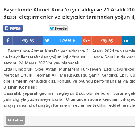
Başrolünde Ahmet Kural’ın yer aldığı ve 21 Aralık 20
dizisi, eleştirmenler ve izleyiciler tarafından yoğun i
Paylaş
Tweetle
Paylaş
Başrolünde Ahmet Kural’ın yer aldığı ve 21 Aralık 2024’te yayımla
ve izleyiciler tarafından yoğun ilgi görmüştü. Hande Soral’ın da kadr
sezonu 24 Mayıs 2025’te yayınlanacak.
Erdal Cindoruk, Sibel Aytan, Muharrem Türkseven, Ezgi Özyürekoğl
Mertcan Ertürk, Teoman Akı, Mesut Akusta, Şahin Kendirci, Ebru C
gibi isimlerin yer aldığı dizi, konusu ve oyuncu performanslarıyla dik
Dizinin Konusu:
Gassallık yaparak geçimini sağlayan Baki, ölümle burun buruna geldi
yalnızlığıyla yüzleşmeye başlar. Ölümünden sonra kendisini yıkayac
arayış sırasında tanıştığı Kerime’nin evlenme teklifini reddetmesiyl
Etiketler