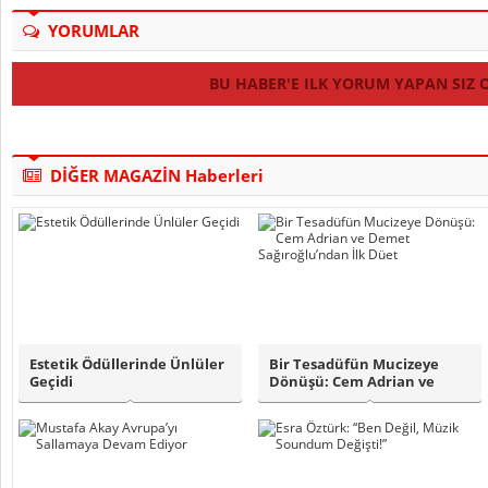
YORUMLAR
BU HABER'E ILK YORUM YAPAN SIZ 
DİĞER MAGAZİN Haberleri
Estetik Ödüllerinde Ünlüler
Bir Tesadüfün Mucizeye
Geçidi
Dönüşü: Cem Adrian ve
Demet Sağıroğlu..