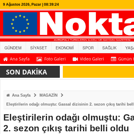
9 Ağustos 2026, Pazar | 08:39:24
GÜNDEM
SİYASET
EKONOMİ
SPOR
SAĞLIK
YAŞ
Ana Sayfa
Foto Galeri
Video Galeri
Günün H
SON DAKİKA
Ana Sayfa
MAGAZİN
Eleştirilerin odağı olmuştu: Gassal dizisinin 2. sezon çıkış tarihi bell
Eleştirilerin odağı olmuştu: Ga
2. sezon çıkış tarihi belli oldu