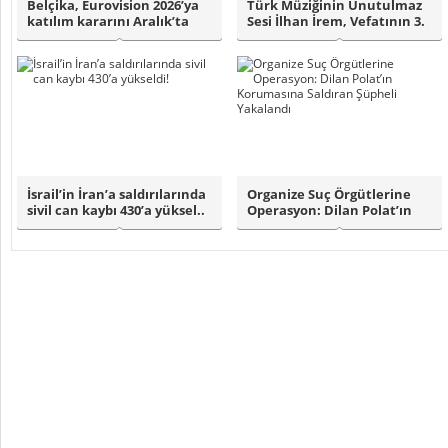
Belçika, Eurovision 2026’ya
Türk Müziğinin Unutulmaz
katılım kararını Aralık’ta
Sesi İlhan İrem, Vefatının 3.
açıkl..
Yılın..
İsrail’in İran’a saldırılarında
Organize Suç Örgütlerine
sivil can kaybı 430’a yüksel..
Operasyon: Dilan Polat’ın
Korumasın..