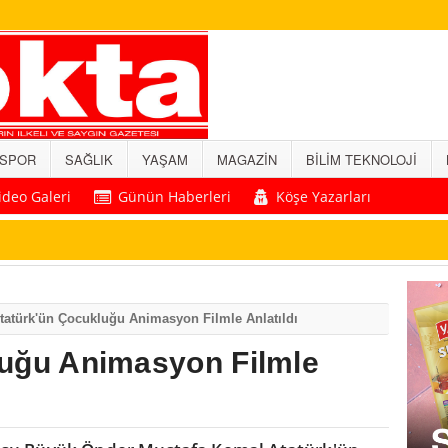
SPOR
SAĞLIK
YAŞAM
MAGAZİN
BİLİM TEKNOLOJİ
ideo Galeri
Günün Haberleri
Köşe Yazarları
tatürk'ün Çocukluğu Animasyon Filmle Anlatıldı
luğu Animasyon Filmle