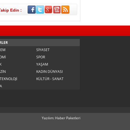
Takip Edin :
RLER
DEM
SİYASET
OMİ
SPOR
K
YAŞAM
ZİN
KADIN DÜNYASI
 TEKNOLOJİ
KÜLTÜR - SANAT
A
Yazılım: Haber Paketleri