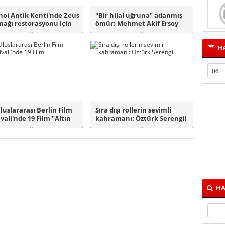
noi Antik Kenti'nde Zeus
"Bir hilal uğruna" adanmış
nağı restorasyonu için
ömür: Mehmet Akif Ersoy
a..
HA
Uluslararası Berlin Film
Sıra dışı rollerin sevimli
ivali'nde 19 Film "Altın
kahramanı: Öztürk Serengil
HA