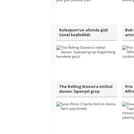
Kolezyum’un altında gizli
Bob 
tünel keşfedildi:
artı
İmparatorların g..
kamu
The Rolling Stones’a intihal
Prix 
davası: İspanyol grup
Alfre
Angelslan..