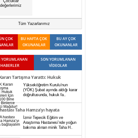
Çocuklar
değerlerimiz
Tüm Yazarlarımız
ÜN ÇOK
BU HAFTA ÇOK
BU AY ÇOK
NANLAR
OKUNANLAR
OKUNANLAR
 YORUMLANAN
SON YORUMLANAN
HABERLER
VİDEOLAR
ararı Tartışma Yarattı: Hukuk
Yükseköğretim Kurulu’nun
teleri İçin Baraj 100 Bine Düştü,
(YÖK) Şubat ayında aldığı karar
doğrultusunda, hukuk fa..
rce Öğrenci Mağdur!
hastası Taha Hamza’yı hayata
İzmir Tepecik Eğitim ve
ayalım
Araştırma Hastanesi’nde yoğun
bakıma alınan minik Taha H..