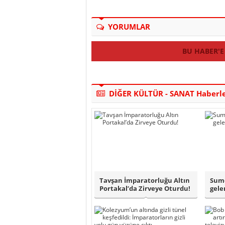
YORUMLAR
BU HABER'E
DİĞER KÜLTÜR - SANAT Haberle
Tavşan İmparatorluğu Altın
Sumo
Portakal’da Zirveye Oturdu!
gele