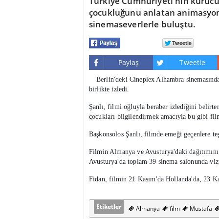
Türkiye Cumhuriyeti'nin kuruc
çocukluğunu anlatan animasyon
sinemaseverlerle buluştu.
Paylaş
Tweetle
Berlin'deki Cineplex Alhambra sinemasında
birlikte izledi.
Şanlı, filmi oğluyla beraber izlediğini belirt
çocukları bilgilendirmek amacıyla bu gibi fil
Başkonsolos Şanlı, filmde emeği geçenlere teş
Filmin Almanya ve Avusturya'daki dağıtımın
Avusturya'da toplam 39 sinema salonunda vizy
Fidan, filmin 21 Kasım'da Hollanda'da, 23 Kas
Etiketler
Almanya
film
Mustafa