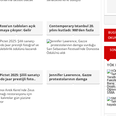
Ross’un tabloları açık
Contemporary Istanbul 20.
rmaya çıkıyor: Gelir
yılını kutladı: 900’den fazla
BUG
 tel..
eser..
OKU
SON
YÖK K
Fakül
Pictet 2025: Şilili sanatçı
Jennifer Lawrence, Gazze
do Jaar prestijli foto..
protestolarının damga
Binle
vurduğu San S..
SMA 
bağl