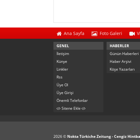
Ana Sayfa
Foto Galeri
V
GENEL
HABERLER
İletişim
Günün Haberleri
Künye
Haber Arşivi
Linkler
Köşe Yazarları
Rss
Üye Ol
Üye Girişi
Önemli Telefonlar
Sitene Ekle
2026 ©
Nokta Türkiche Zeitung - Cengiz Hintb