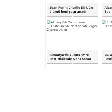
Sean Penn: Charlie Kirk’ün
Aiza
ölümü beni şaşırtmadı
Tapı
mim
Almanya'da Yunus Emre
75. 
Enstitüsü'nde Naht Sanatı
Fest
Sergisi Ziya..
Ay..