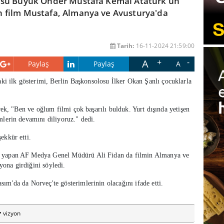
usu Büyük Önder Mustafa Kemal Atatürk'ün
 film Mustafa, Almanya ve Avusturya'da
Tarih:
16-11-2024 21:59:00
A
Paylaş
Paylaş
A
ki ilk gösterimi, Berlin Başkonsolosu İlker Okan Şanlı çocuklarla
erek, "Ben ve oğlum filmi çok başarılı bulduk. Yurt dışında yetişen
mlerin devamını diliyoruz." dedi.
ekkür etti.
ı yapan AF Medya Genel Müdürü Ali Fidan da filmin Almanya ve
ona girdiğini söyledi.
ım'da da Norveç'te gösterimlerinin olacağını ifade etti.
vizyon