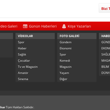
Bizi 
ideo Galeri
Günün Haberleri
Köşe Yazarları
VİDEOLAR
FOTO GALERİ
HABE
Spor
Gündem
GÜN
Haber
Ekonomi
EKON
Sağlık
Spor
SAĞLI
Çocuklar
Komedi
MAGA
Tv ve Magazin
Magazin
BİLİM
Amatör
Yaşam
DÜNY
Sinema
Diğer
ahar
Tüm Hakları Saklıdır.