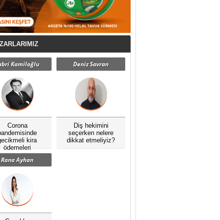
ZARLARIMIZ
abri Kamiloğlu
Deniz Savran
Corona
Diş hekimini
pandemisinde
seçerken nelere
gecikmeli kira
dikkat etmeliyiz?
ödemeleri
Rana Ayhan