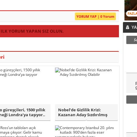
YORUM YAP | 0 Yorum
YA
 ILK YORUM YAPAN SIZ OLUN.
S
ri
 güreşçileri, 1500 yıllık
Nobel’de Gizlilik Krizi:
neği Londra’ya taşıyor..
Kazanan Aday Sızdırılmış
Olabilir..