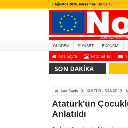
6 Ağustos 2026, Perşembe | 10:02:47
GÜNDEM
SİYASET
EKONOMİ
Ana Sayfa
Foto Galeri
V
SON DAKİKA
Ana Sayfa
KÜLTÜR - SANAT
A
Atatürk'ün Çocuk
Anlatıldı