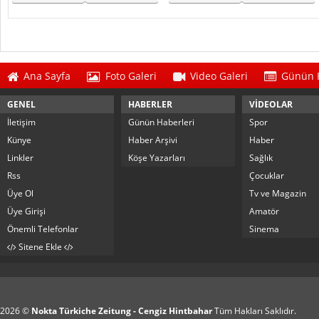
Enflasyo..
Kurmak İçin An..
Ana Sayfa
Foto Galeri
Video Galeri
Günün H
GENEL
HABERLER
VİDEOLAR
İletişim
Günün Haberleri
Spor
Künye
Haber Arşivi
Haber
Linkler
Köşe Yazarları
Sağlık
Rss
Çocuklar
Üye Ol
Tv ve Magazin
Üye Girişi
Amatör
Önemli Telefonlar
Sinema
Sitene Ekle
2026 ©
Nokta Türkiche Zeitung - Cengiz Hintbahar
Tüm Hakları Saklıdır.