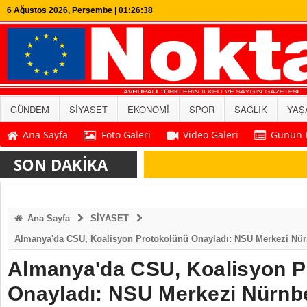
6 Ağustos 2026, Perşembe | 01:26:38
GÜNDEM
SİYASET
EKONOMİ
SPOR
SAĞLIK
YAŞ
Ana Sayfa
Foto Galeri
Video Galeri
Günün H
SON DAKİKA
Ana Sayfa
SİYASET
Almanya'da CSU, Koalisyon Protokolünü Onayladı: NSU Merkezi Nür
Almanya'da CSU, Koalisyon P
Onayladı: NSU Merkezi Nürnb