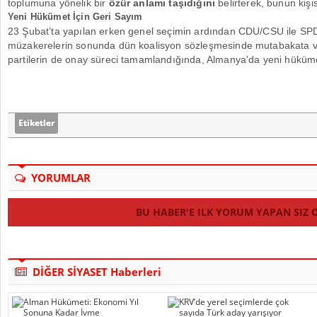
toplumuna yönelik bir
özür anlamı taşıdığını
belirterek, bunun kişi
Yeni Hükümet İçin Geri Sayım
23 Şubat’ta yapılan erken genel seçimin ardından CDU/CSU ile SPD
müzakerelerin sonunda dün koalisyon sözleşmesinde mutabakata v
partilerin de onay süreci tamamlandığında, Almanya'da yeni hüküm
Etiketler
YORUMLAR
BU HABER'E ILK YORUM YAPAN SIZ 
DİĞER SİYASET Haberleri