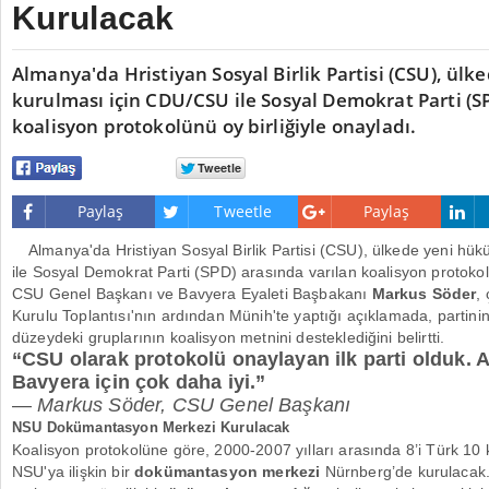
Kurulacak
Almanya'da Hristiyan Sosyal Birlik Partisi (CSU), ül
kurulması için CDU/CSU ile Sosyal Demokrat Parti (S
koalisyon protokolünü oy birliğiyle onayladı.
Paylaş
Tweetle
Paylaş
Almanya'da Hristiyan Sosyal Birlik Partisi (CSU), ülkede yeni h
ile Sosyal Demokrat Parti (SPD) arasında varılan koalisyon protok
CSU Genel Başkanı ve Bavyera Eyaleti Başbakanı
Markus Söder
,
Kurulu Toplantısı'nın ardından Münih'te yaptığı açıklamada, partin
düzeydeki gruplarının koalisyon metnini desteklediğini belirtti.
“CSU olarak protokolü onaylayan ilk parti olduk. A
Bavyera için çok daha iyi.”
—
Markus Söder, CSU Genel Başkanı
NSU Dokümantasyon Merkezi Kurulacak
Koalisyon protokolüne göre, 2000-2007 yılları arasında 8’i Türk 10 ki
NSU'ya ilişkin bir
dokümantasyon merkezi
Nürnberg’de kurulacak. 