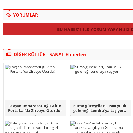
YORUMLAR
BU HABER'E ILK YORUM YAPAN SIZ 
DİĞER KÜLTÜR - SANAT Haberleri
Tavşan İmparatorluğu Altın
Sumo güreşçileri, 1500 yıllık
Portakal’da Zirveye Oturdu!
geleneği Londra’ya taşıyor..