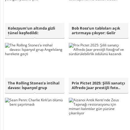
Kolezyum’un altında gizli
Bob Ross’un tabloları açık
tünel keşfedildi:
artırmaya çıkıyor: Gelir
İmparatorların g..
kamu tel..
The Rolling Stones’a intihal
Prix Pictet 2025: Şilili sanatçı
davası: İspanyol grup
Alfredo Jaar prestijli foto..
Angelslan..