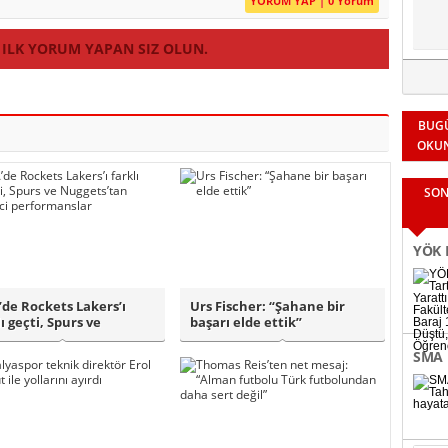
YORUM YAP | 0 Yorum
 ILK YORUM YAPAN SIZ OLUN.
BUG
OKU
SON
YÖK K
Fakül
de Rockets Lakers’ı
Urs Fischer: “Şahane bir
Binle
ı geçti, Spurs ve
başarı elde ettik”
ets’tan e..
SMA 
bağl