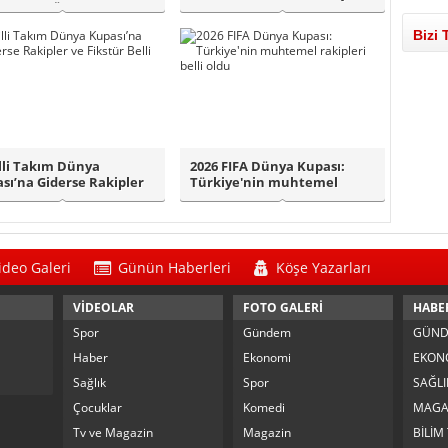
ALARA DÖ..
Bizi 
lli Takım Dünya
2026 FIFA Dünya Kupası:
sı’na Giderse Rakipler
Türkiye'nin muhtemel
ikstür Be..
rakipleri belli..
ideo Galeri
Günün Haberleri
Köşe Yazarları
VİDEOLAR
FOTO GALERİ
HABE
Spor
Gündem
GÜN
Haber
Ekonomi
EKON
Sağlık
Spor
SAĞLI
Çocuklar
Komedi
MAGA
Tv ve Magazin
Magazin
BİLİM