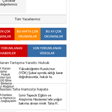
Çocuklar
değerlerimiz
Tüm Yazarlarımız
ÜN ÇOK
BU HAFTA ÇOK
BU AY ÇOK
NANLAR
OKUNANLAR
OKUNANLAR
 YORUMLANAN
SON YORUMLANAN
HABERLER
VİDEOLAR
ararı Tartışma Yarattı: Hukuk
Yükseköğretim Kurulu’nun
teleri İçin Baraj 100 Bine Düştü,
(YÖK) Şubat ayında aldığı karar
doğrultusunda, hukuk fa..
rce Öğrenci Mağdur!
hastası Taha Hamza’yı hayata
İzmir Tepecik Eğitim ve
ayalım
Araştırma Hastanesi’nde yoğun
bakıma alınan minik Taha H..