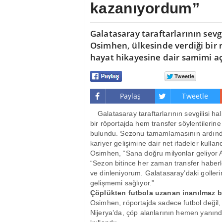
kazanıyordum”
Galatasaray taraftarlarının sevgil
Osimhen, ülkesinde verdiği bir 
hayat hikayesine dair samimi a
Paylaş
Tweetle
Galatasaray taraftarlarının sevgilisi ha
bir röportajda hem transfer söylentileri
bulundu. Sezonu tamamlamasının ardından 
kariyer gelişimine dair net ifadeler kulland
Osimhen, “Sana doğru milyonlar geliyor A
“Sezon bitince her zaman transfer haberle
ve dinleniyorum. Galatasaray’daki gollerime
gelişmemi sağlıyor.”
Çöplükten futbola uzanan inanılmaz bi
Osimhen, röportajda sadece futbol değil,
Nijerya’da, çöp alanlarının hemen yanınd