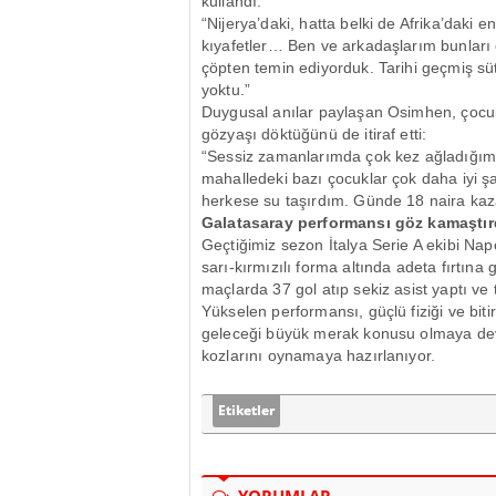
kullandı:
“Nijerya’daki, hatta belki de Afrika’daki 
kıyafetler… Ben ve arkadaşlarım bunları 
çöpten temin ediyorduk. Tarihi geçmiş süt
yoktu.”
Duygusal anılar paylaşan Osimhen, çocukl
gözyaşı döktüğünü de itiraf etti:
“Sessiz zamanlarımda çok kez ağladığı
mahalledeki bazı çocuklar çok daha iyi 
herkese su taşırdım. Günde 18 naira kaz
Galatasaray performansı göz kamaştır
Geçtiğimiz sezon İtalya Serie A ekibi Nap
sarı-kırmızılı forma altında adeta fırtına
maçlarda 37 gol atıp sekiz asist yaptı v
Yükselen performansı, güçlü fiziği ve biti
geleceği büyük merak konusu olmaya dev
kozlarını oynamaya hazırlanıyor.
Etiketler