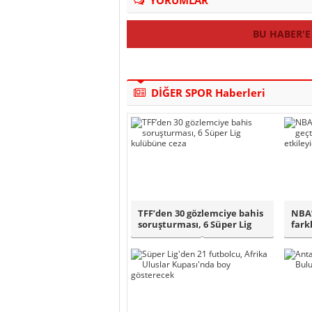
YORUMLAR
BU HABER'E
DİĞER SPOR Haberleri
TFF’den 30 gözlemciye bahis
NBA’
soruşturması, 6 Süper Lig
farkl
kulübü..
Nugg