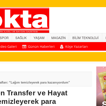
SPOR
SAĞLIK
YAŞAM
MAGAZİN
BİLİM TEKNOLOJİ
ideo Galeri
Günün Haberleri
Köşe Yazarları
rafları: “Lağım temizleyerek para kazanıyordum”
n Transfer ve Hayat
temizleyerek para