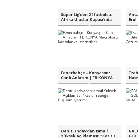
Süper Lig'den 21 futbolcu,
Anta
Afrika Uluslar Kupası'nda
Erol 
boy gös..
ayırd
Fenerbahçe – Konyaspor
Trab
Canlı Anlatım | FB KONYA
Hasr
Maçı Skoru, ..
Fati
Deniz Undav’dan İsmail
GAL
Yüksek Açıklaması: “Kasıtlı
GOL