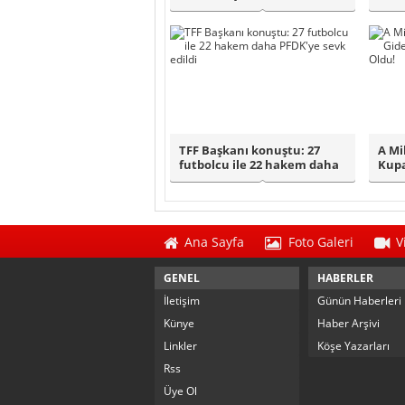
Yaptığını..
SAH
TFF Başkanı konuştu: 27
A Mi
futbolcu ile 22 hakem daha
Kupa
PFDK'ye s..
ve F
Ana Sayfa
Foto Galeri
V
GENEL
HABERLER
İletişim
Günün Haberleri
Künye
Haber Arşivi
Linkler
Köşe Yazarları
Rss
Üye Ol