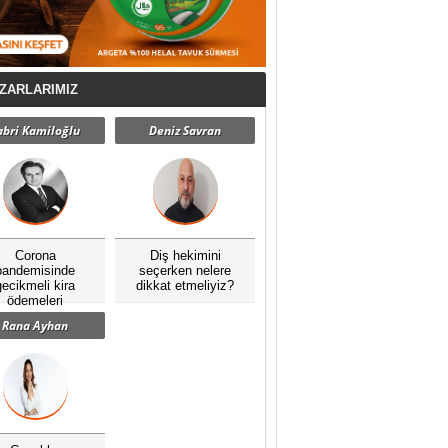
ZARLARIMIZ
abri Kamiloğlu
Deniz Savran
Corona
Diş hekimini
pandemisinde
seçerken nelere
gecikmeli kira
dikkat etmeliyiz?
ödemeleri
Rana Ayhan