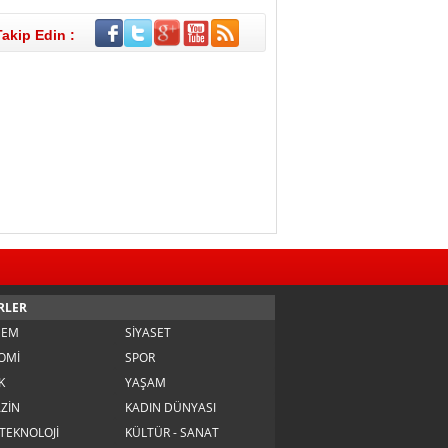
Takip Edin :
RLER
DEM
SİYASET
OMİ
SPOR
K
YAŞAM
ZİN
KADIN DÜNYASI
 TEKNOLOJİ
KÜLTÜR - SANAT