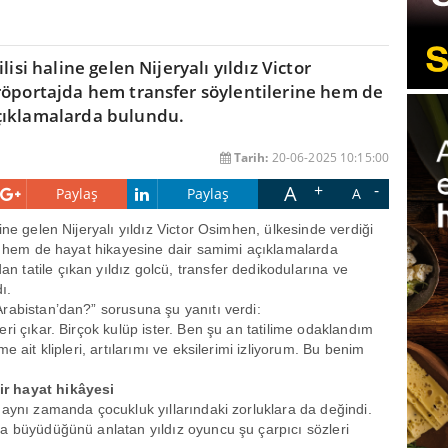
isi haline gelen Nijeryalı yıldız Victor
röportajda hem transfer söylentilerine hem de
çıklamalarda bulundu.
Tarih:
20-06-2025 10:15:00
A
Paylaş
Paylaş
A
line gelen Nijeryalı yıldız Victor Osimhen, ülkesinde verdiği
ne hem de hayat hikayesine dair samimi açıklamalarda
tatile çıkan yıldız golcü, transfer dedikodularına ve
ı.
rabistan’dan?” sorusuna şu yanıtı verdi:
ri çıkar. Birçok kulüp ister. Ben şu an tatilime odaklandım
 ait klipleri, artılarımı ve eksilerimi izliyorum. Bu benim
r hayat hikâyesi
 aynı zamanda çocukluk yıllarındaki zorluklara da değindi.
a büyüdüğünü anlatan yıldız oyuncu şu çarpıcı sözleri