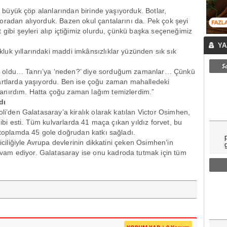
en büyük çöp alanlarından birinde yaşıyorduk. Botlar,
oradan alıyorduk. Bazen okul çantalarını da. Pek çok şeyi
 gibi şeyleri alıp içtiğimiz olurdu, çünkü başka seçeneğimiz
YA
uk yıllarındaki maddi imkânsızlıklar yüzünden sık sık
S
m oldu… Tanrı’ya ‘neden?’ diye sorduğum zamanlar… Çünkü
şartlarda yaşıyordu. Ben ise çoğu zaman mahalledeki
anırdım. Hatta çoğu zaman lağım temizlerdim.”
dı
oli’den Galatasaray’a kiralık olarak katılan Victor Osimhen,
 gibi esti. Tüm kulvarlarda 41 maça çıkan yıldız forvet, bu
e toplamda 45 gole doğrudan katkı sağladı.
riciliğiyle Avrupa devlerinin dikkatini çeken Osimhen’in
am ediyor. Galatasaray ise onu kadroda tutmak için tüm