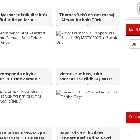
lyaspor teknik direktör
Thomas Reis’ten net mesaj:
Bulut ile yollarını
“Alman futbolu Türk
ı..
futbolundan d..
HA
zonspor’da Büyük
Victor Osimhen, Yılın
eti Bitirme Zamanı!
Sporcusu Seçildi! GQ MOTY
h Tekke Çöz..
2025’te Büyü..
HA
ATASARAY U19’A MÜJDE:
Bayern’in 17’lik Yıldızı
 MAKİNESİ EFE GÜNDAL
Lennart Karl Tarihe Geçti!