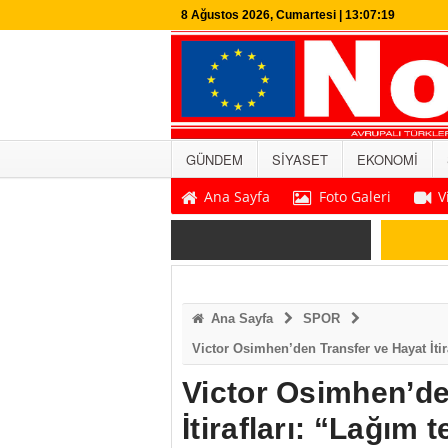
8 Ağustos 2026, Cumartesi | 13:07:20
GÜNDEM
SİYASET
EKONOMİ
Ana Sayfa
Foto Galeri
V
SON DAKİKA
Ana Sayfa
SPOR
Victor Osimhen’den Transfer ve Hayat İti
Victor Osimhen’de
İtirafları: “Lağım 