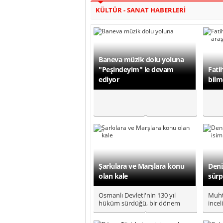
KÜLTÜR - SANAT HABERLERİ
Baneva müzik dolu yoluna
"Peşindeyim" le devam
Fati
ediyor
bilm
Şarkılara ve Marşlara konu
Deni
olan kale
sürp
Osmanlı Devleti'nin 130 yıl
Muht
hüküm sürdüğü, bir dönem
incel
Macar Krallığı'nın idari ve dini..
bayr
Hot..