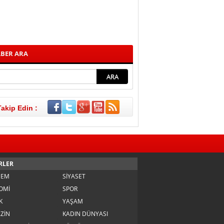
BER ARA
Takip Edin :
RLER
DEM
SİYASET
OMİ
SPOR
K
YAŞAM
ZİN
KADIN DÜNYASI