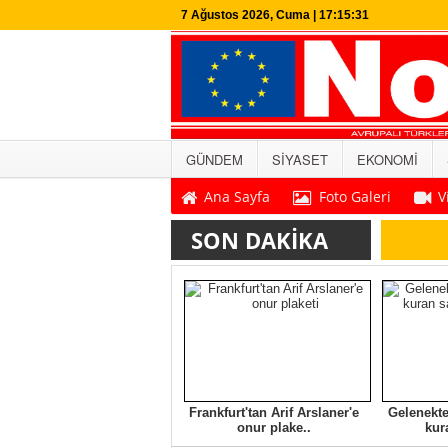
7 Ağustos 2026, Cuma | 17:15:32
GÜNDEM
SİYASET
EKONOMİ
Ana Sayfa
Foto Galeri
V
SON DAKİKA
Frankfurt'tan Arif Arslaner'e
Gelenekt
onur plake..
kur