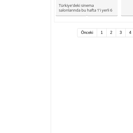
Türkiye'deki sinema
salonlarında bu hafta 1'i yerli 6
film vizyona girecek
Önceki
1
2
3
4