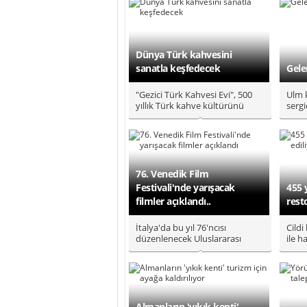
Dünya Türk kahvesini
sanatla keşfedecek
Gele
"Gezici Türk Kahvesi Evi", 500
Ulm 
yıllık Türk kahve kültürünü
sergi
yabancı toplumlarla buluşt..
bölge
76. Venedik Film
Festivali'nde yarışacak
455 
filmler açıklandı..
rest
İtalya'da bu yıl 76'ncısı
Cildi
düzenlenecek Uluslararası
ile h
Venedik Film Festivali'nde
Kerim
göster..
Almanların 'yıkık kenti'