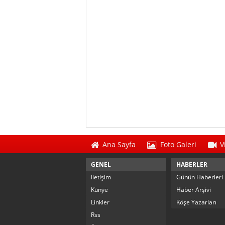
Ana Sayfa
Foto Galeri
V
GENEL
HABERLER
İletişim
Günün Haberleri
Künye
Haber Arşivi
Linkler
Köşe Yazarları
Rss