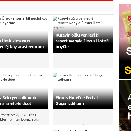
Kuzeyin oğlu yenilediği
h Ürek kimsenin
repertuvarıyla Elexus Hotel'i
ediği köy araştırıyorum
büyüle..
z Seki yeni albümde
Elexus Hotel'de Ferhat
riz isimlerle düet
Göçer izdihamı
eşem sesiyle kaplerin
iklerine inen Deniz Seki
amda Les Ambassadeurs