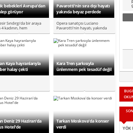
k bebekleri Avrupa'dan
Pavarotti'nin sıra dışı hayatı
alep görüyor
yakında beyaz perdede
esir Sındırgı'da bir araya
Opera sanatçısı Luciano
n 4 kadının, hem
Pavarotti'nin hayatı, yakında
rlerini gelecek kuşaklara
beyaz perdeye yansıyacak. ..
an Kaya hayranlarıyla
Kara Tren şarkısıyla
ber halay çekti
ünlenmem pek tesadüf değil
BUG
OKU
SON
n Deniz 29 Haziran'da
Tarkan Moskova'da konser
us Hotel'de
verdi
YÖK K