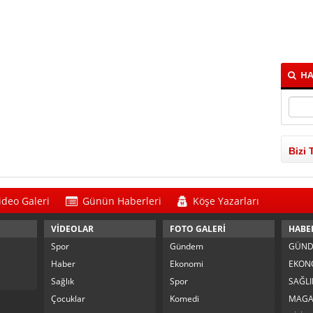
HA
Bizi 
ideo Galeri
Günün Haberleri
Köşe Yazarları
VİDEOLAR
FOTO GALERİ
HABE
Spor
Gündem
GÜN
Haber
Ekonomi
EKON
Sağlık
Spor
SAĞLI
Çocuklar
Komedi
MAGA