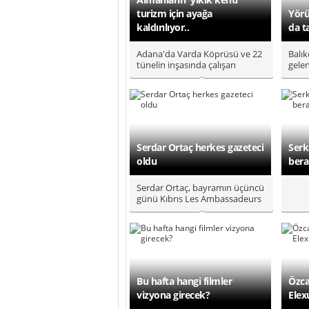
turizm için ayağa
Yörü
kaldırılıyor..
da t
Adana'da Varda Köprüsü ve 22
Balık
tünelin inşasında çalışan
gele
Almanların, Belemedik'te
kültü
1900'..
a..
Serdar Ortaç herkes gazeteci
Serk
oldu
bera
Serdar Ortaç, bayramın üçüncü
günü Kıbrıs Les Ambassadeurs
Hotel’de sevenleriyle bulu..
Bu hafta hangi filmler
Özca
vizyona girecek?
Elex