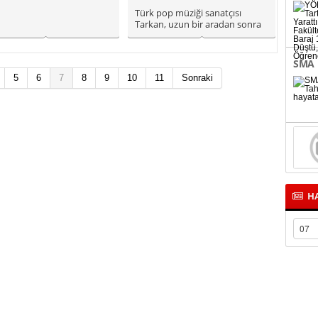
Fakül
Türk pop müziği sanatçısı
Tarkan, uzun bir aradan sonra
Rusya’nın başkenti
Binle
Moskova’da..
SMA 
5
6
7
8
9
10
11
Sonraki
bağl
HA