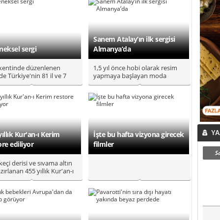
Sanem Atalay’ın ilk sergisi
neksel sergi
Almanya’da
kentinde düzenlenen
1,5 yıl önce hobi olarak resim
de Türkiye'nin 81 il ve 7
yapmaya başlayan moda
sinin kendine özgü tarihi..
tasarımcısı Sanem Atalay,
tablol..
YA
yıllık Kur'an-ı Kerim
İşte bu hafta vizyona girecek
ore ediliyor
filmler
S
 keçi derisi ve sıvama altın
azırlanan 455 yıllık Kur'an-ı
, restorasy..