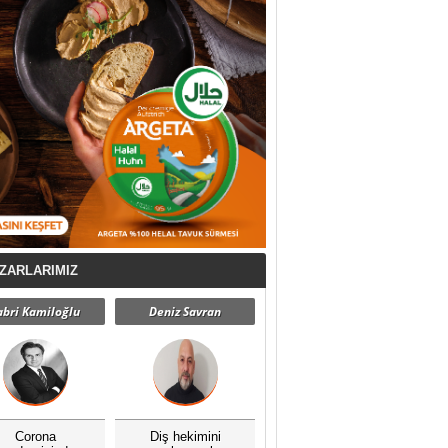
ZARLARIMIZ
abri Kamiloğlu
Deniz Savran
Corona
Diş hekimini