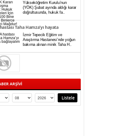
Yükseköğretim Kurulu’nun
teleri İçin Baraj 100 Bine Düştü,
(YÖK) Şubat ayında aldığı karar
doğrultusunda, hukuk fa..
rce Öğrenci Mağdur!
hastası Taha Hamza’yı hayata
İzmir Tepecik Eğitim ve
ayalım
Araştırma Hastanesi’nde yoğun
bakıma alınan minik Taha H..
BER ARŞİVİ