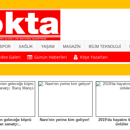
SPOR
SAĞLIK
YAŞAM
MAGAZİN
BİLİM TEKNOLOJİ
ideo Galeri
Günün Haberleri
Köşe Yazarları
en geleceğe köprü
Nare'nin yerine kim geliyor!
2019'da hayatını
an sanatçı:..
ünlüler