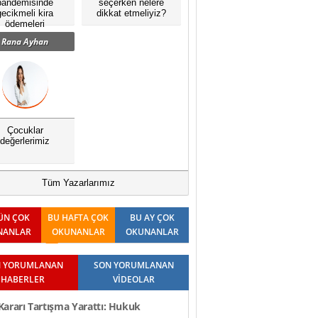
pandemisinde
seçerken nelere
gecikmeli kira
dikkat etmeliyiz?
ödemeleri
Rana Ayhan
Çocuklar
değerlerimiz
Tüm Yazarlarımız
ÜN ÇOK
BU HAFTA ÇOK
BU AY ÇOK
NANLAR
OKUNANLAR
OKUNANLAR
 YORUMLANAN
SON YORUMLANAN
HABERLER
VİDEOLAR
ararı Tartışma Yarattı: Hukuk