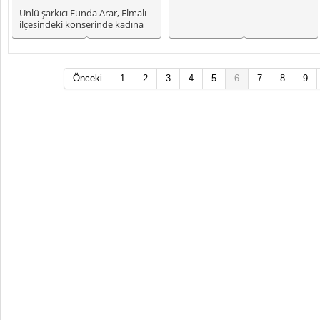
Ünlü şarkıcı Funda Arar, Elmalı
ilçesindeki konserinde kadına
yönelik şiddet olayları..
Önceki
1
2
3
4
5
6
7
8
9