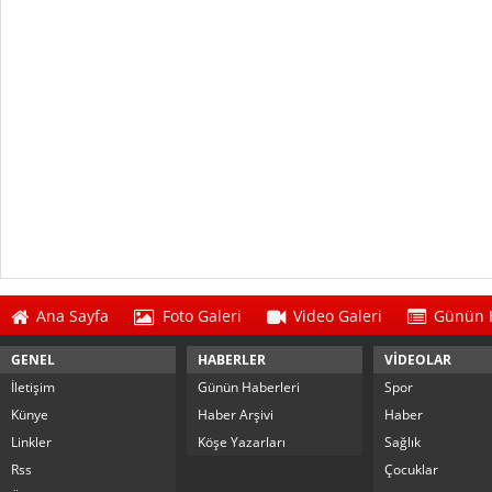
Ana Sayfa
Foto Galeri
Video Galeri
Günün H
GENEL
HABERLER
VİDEOLAR
İletişim
Günün Haberleri
Spor
Künye
Haber Arşivi
Haber
Linkler
Köşe Yazarları
Sağlık
Rss
Çocuklar