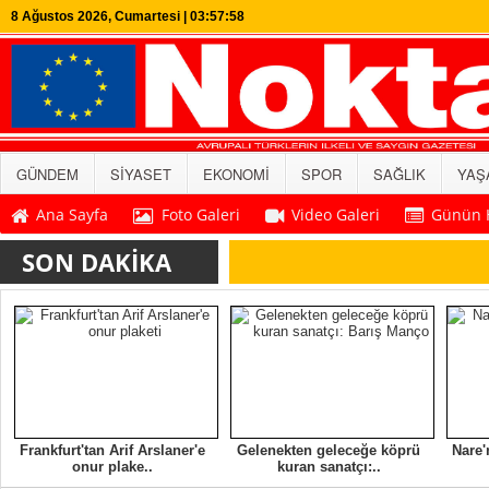
8 Ağustos 2026, Cumartesi | 03:57:58
GÜNDEM
SİYASET
EKONOMİ
SPOR
SAĞLIK
YAŞ
Ana Sayfa
Foto Galeri
Video Galeri
Günün H
SON DAKİKA
Frankfurt'tan Arif Arslaner'e
Gelenekten geleceğe köprü
Nare'
onur plake..
kuran sanatçı:..