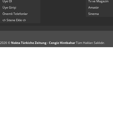
Üye Ol
Tv ve Magazin
Üye Girişi
Amatör
Önemli Telefonlar
Sinema
Sitene Ekle
2026 ©
Nokta Türkiche Zeitung - Cengiz Hintbahar
Tüm Hakları Saklıdır.