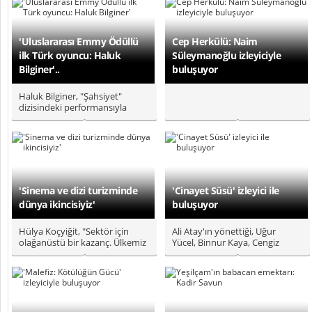
'Uluslararası Emmy Ödüllü
Cep Herkülü: Naim
ilk Türk oyuncu: Haluk
Süleymanoğlu izleyiciyle
Bilginer'..
buluşuyor
Haluk Bilginer, "Şahsiyet"
dizisindeki performansıyla
Uluslararası Televizyon
Sanatla..
'Sinema ve dizi turizminde
'Cinayet Süsü' izleyici ile
dünya ikincisiyiz'
buluşuyor
Hülya Koçyiğit, "Sektör için
Ali Atay'ın yönettiği, Uğur
olağanüstü bir kazanç. Ülkemiz
Yücel, Binnur Kaya, Cengiz
için de ekonomik olarak b..
Bozkurt, Feyyaz Yiğit, Mert De..