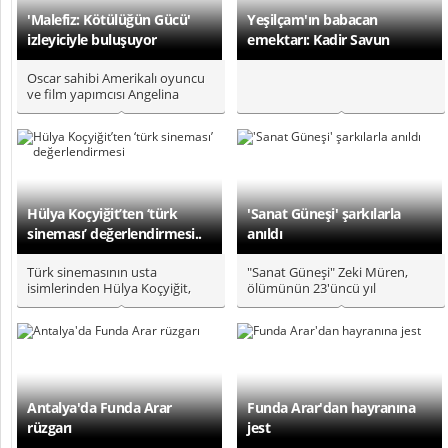
'Malefiz: Kötülüğün Gücü'
Yeşilçam'ın babacan
izleyiciyle buluşuyor
emektarı: Kadir Savun
Oscar sahibi Amerikalı oyuncu
ve film yapımcısı Angelina
Jolie'nin başrolünde yer ald..
Hülya Koçyiğit’ten ‘türk
'Sanat Güneşi' şarkılarla
sineması’ değerlendirmesi..
anıldı
Türk sinemasının usta
"Sanat Güneşi" Zeki Müren,
isimlerinden Hülya Koçyiğit,
ölümünün 23'üncü yıl
ülke sinemasının gelişimine
dönümünde Bodrum Antik
dikkat..
Tiyatro'da ger..
Antalya'da Funda Arar
Funda Arar'dan hayranına
rüzgarı
jest