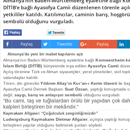
Almanya’nın Baden-Württemberg eyaletine bağlı K
DİTİB’e bağlı Ayasofya Camii düzenlenen törenle açıl
yetkililer katıldı. Katılımcılar, caminin barış, hoşgör
sembolü olduğunu vurguladı.
Paylaş
Tweetle
Paylaş
Almanya’da yeni bir mabet kapılarını açtı
Almanya’nın Baden-Württemberg eyaletine bağlı
Kornwestheim ken
İslam Birliği (DİTİB)
bünyesinde inşa edilen
Ayasofya Camii
düzen
Açılış törenine Türk ve Alman siyasetçiler, yerel yöneticiler, sivil top
vatandaşlar katıldı.
Tören, din görevlisi
Yıldırım Altay’ın Kur’an-ı Kerim tilaveti
ile ba
Ayasofya Camii Dernek Başkanı
Suat Özcan
, yaptığı konuşmada c
değil,
saygı, barış ve anlayışın sembolü
olduğunu vurguladı.
“Bu cami, taş ve tuğlalardan örülü bir yapıdan çok dah
kalpleri birleştiren bir mekândır.”
Kaymakam Allgaier: “Çoğulculuk zenginliğimizdir”
Ludwigsburg Kaymakamı Dietmar Allgaier
, açılışta yaptığı kon
birleştiren yapılar olduğunu belirterek şunları söyledi: