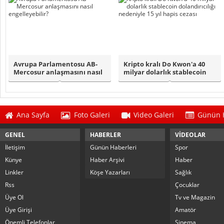
Avrupa Parlamentosu AB-
Kripto kralı Do Kwon'a 40
Mercosur anlaşmasını nasıl
milyar dolarlık stablecoin
engelleyeb..
dolandı..
Ana Sayfa
Foto Galeri
Video Galeri
Günün H
GENEL
HABERLER
VİDEOLAR
İletişim
Günün Haberleri
Spor
Künye
Haber Arşivi
Haber
Linkler
Köşe Yazarları
Sağlık
Rss
Çocuklar
Üye Ol
Tv ve Magazin
Üye Girişi
Amatör
Önemli Telefonlar
Sinema