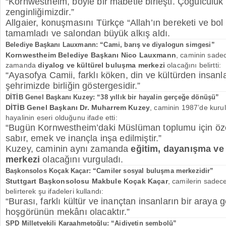
“Kornwestheim, böyle bir mabetle birleşti. Çoğulculuk v
zenginliğimizdir.”
Allgaier, konuşmasını Türkçe “Allah’ın bereketi ve bol 
tamamladı ve salondan büyük alkış aldı.
Belediye Başkanı Lauxmann: “Cami, barış ve diyalogun simgesi”
Kornwestheim Belediye Başkanı Nico Lauxmann
, caminin sadec
zamanda
diyalog ve kültürel buluşma merkezi
olacağını belirtti:
“Ayasofya Camii, farklı köken, din ve kültürden insanla
şehrimizde birliğin göstergesidir.”
DİTİB Genel Başkanı Kuzey: “38 yıllık bir hayalin gerçeğe dönüşü”
DİTİB Genel Başkanı Dr. Muharrem Kuzey
, caminin 1987’de kurul
hayalinin eseri olduğunu ifade etti:
“Bugün Kornwestheim’daki Müslüman toplumu için öze
sabır, emek ve inançla inşa edilmiştir.”
Kuzey, caminin aynı zamanda
eğitim, dayanışma ve
merkezi
olacağını vurguladı.
Başkonsolos Koçak Kaçar: “Camiler sosyal buluşma merkezidir”
Stuttgart Başkonsolosu Makbule Koçak Kaçar
, camilerin sadec
belirterek şu ifadeleri kullandı:
“Burası, farklı kültür ve inançtan insanların bir araya g
hoşgörünün mekânı olacaktır.”
SPD Milletvekili Karaahmetoğlu: “Aidiyetin sembolü”