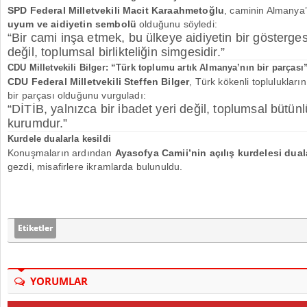
SPD Federal Milletvekili Macit Karaahmetoğlu
, caminin Almanya
uyum ve aidiyetin sembolü
olduğunu söyledi:
“Bir cami inşa etmek, bu ülkeye aidiyetin bir gösterges
değil, toplumsal birlikteliğin simgesidir.”
CDU Milletvekili Bilger: “Türk toplumu artık Almanya’nın bir parçası
CDU Federal Milletvekili Steffen Bilger
, Türk kökenli toplulukla
bir parçası olduğunu vurguladı:
“DİTİB, yalnızca bir ibadet yeri değil, toplumsal bütün
kurumdur.”
Kurdele dualarla kesildi
Konuşmaların ardından
Ayasofya Camii’nin açılış kurdelesi duala
gezdi, misafirlere ikramlarda bulunuldu.
Etiketler
YORUMLAR