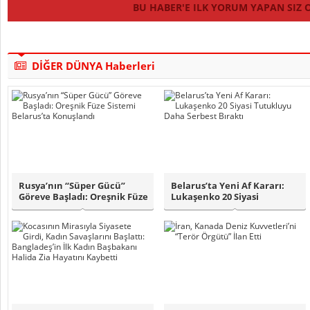
BU HABER'E ILK YORUM YAPAN SIZ 
DİĞER DÜNYA Haberleri
Rusya’nın “Süper Gücü”
Belarus’ta Yeni Af Kararı:
Göreve Başladı: Oreşnik Füze
Lukaşenko 20 Siyasi
Sistemi ..
Tutukluyu Dah..