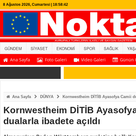
8 Ağustos 2026, Cumartesi | 18:58:43
GÜNDEM
SİYASET
EKONOMİ
SPOR
SAĞLIK
YAŞ
Ana Sayfa
Foto Galeri
Video Galeri
Günün H
SON DAKİKA
Ana Sayfa
DÜNYA
Kornwestheim DİTİB Ayasofya Camii dua
Kornwestheim DİTİB Ayasofya
dualarla ibadete açıldı