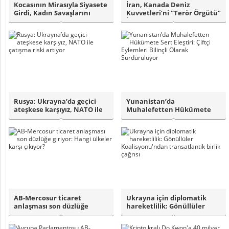
Kocasının Mirasıyla Siyasete
İran, Kanada Deniz
Girdi, Kadın Savaşlarını
Kuvvetleri’ni “Terör Örgütü”
Başlat..
İlan Etti..
Rusya: Ukrayna’da geçici
Yunanistan’da
ateşkese karşıyız, NATO ile
Muhalefetten Hükümete
çatışma..
Sert Eleştiri: Çiftçi Ey..
AB-Mercosur ticaret
Ukrayna için diplomatik
anlaşması son düzlüğe
hareketlilik: Gönüllüler
giriyor: Hangi ülk..
Koalisyonu'..