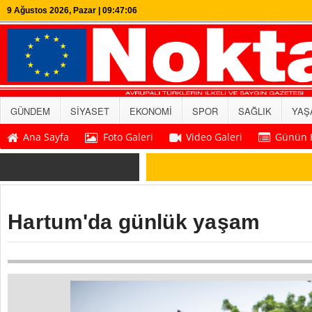
9 Ağustos 2026, Pazar | 09:47:07
GÜNDEM
SİYASET
EKONOMİ
SPOR
SAĞLIK
YAŞ
Ana Sayfa
Foto Galeri
Video Galeri
Günün H
SON DAKİKA
Hartum'da günlük yaşam