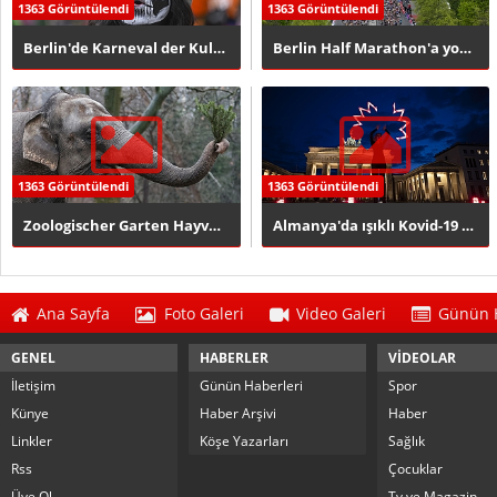
1363 Görüntülendi
1363 Görüntülendi
Berlin'de Karneval der Kulturen rüzgarı
Berlin Half Marathon'a yoğun ilgi
1363 Görüntülendi
1363 Görüntülendi
Zoologischer Garten Hayvanat Bahçesi sakinlerine noel yemeği
Almanya'da ışıklı Kovid-19 gösterisi
Ana Sayfa
Foto Galeri
Video Galeri
Günün H
GENEL
HABERLER
VİDEOLAR
İletişim
Günün Haberleri
Spor
Künye
Haber Arşivi
Haber
Linkler
Köşe Yazarları
Sağlık
Rss
Çocuklar
Üye Ol
Tv ve Magazin