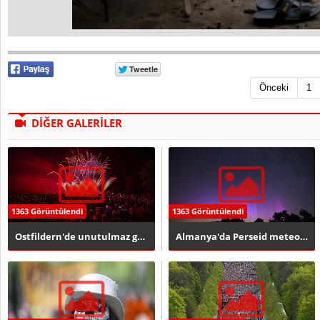
Önceki
1
DİĞER GALERİLER
1363 Görüntülendi
1363 Görüntülendi
Ostfildern'de unutulmaz gece
Almanya'da Perseid meteor yağmuru ve kuzey ışıkları büyüledi