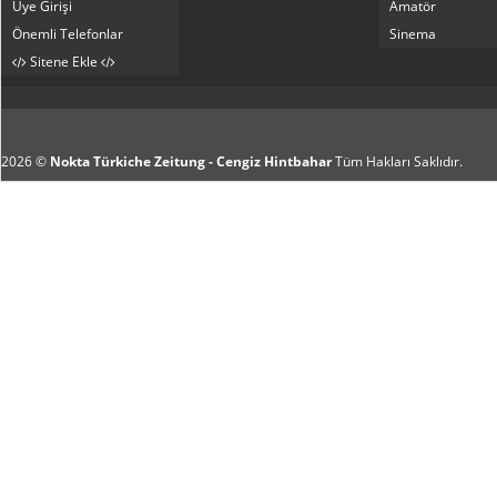
Üye Girişi
Amatör
Önemli Telefonlar
Sinema
Sitene Ekle
2026 ©
Nokta Türkiche Zeitung - Cengiz Hintbahar
Tüm Hakları Saklıdır.