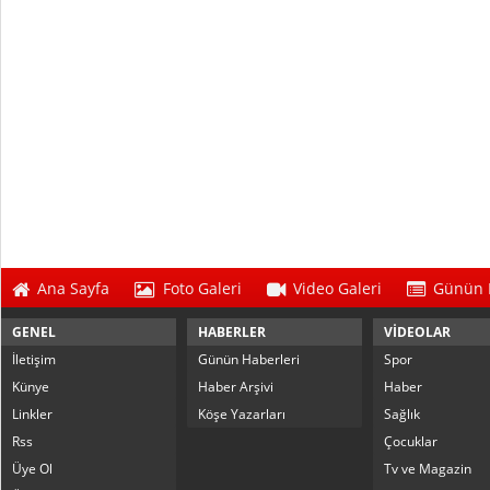
Ana Sayfa
Foto Galeri
Video Galeri
Günün 
GENEL
HABERLER
VİDEOLAR
İletişim
Günün Haberleri
Spor
Künye
Haber Arşivi
Haber
Linkler
Köşe Yazarları
Sağlık
Rss
Çocuklar
Üye Ol
Tv ve Magazin