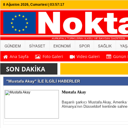
8 Ağustos 2026, Cumartesi | 03:57:17
GÜNDEM
SİYASET
EKONOMİ
SPOR
SAĞLIK
YAŞ
Ana Sayfa
Foto Galeri
Video Galeri
Günün 
"Mustafa Akay" İLE İLGİLİ HABERLER
Mustafa Akay
Başarılı şarkıcı Mustafa Akay, Amerika 
Almanya’nın Düsseldorf kentinde sahne 