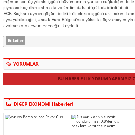
rağmen son üç yıldaki işgücü büyümesinin yarısını sağladığını belir
piyasası koşulları daha sıkı ve üretim daha düşük olabilirdi” dedi.
ECB Başkanı ayrıca göçün, belirli bölgelerde işgücü arzı sıkıntıların
oynayabileceğini, ancak Euro Bölgesi’nde yüksek göç varsayımıyla
azalmasının devam edeceğini kaydetti.
Etiketler
YORUMLAR
BU HABER'E ILK YORUM YAPAN SIZ 
DİĞER EKONOMİ Haberleri