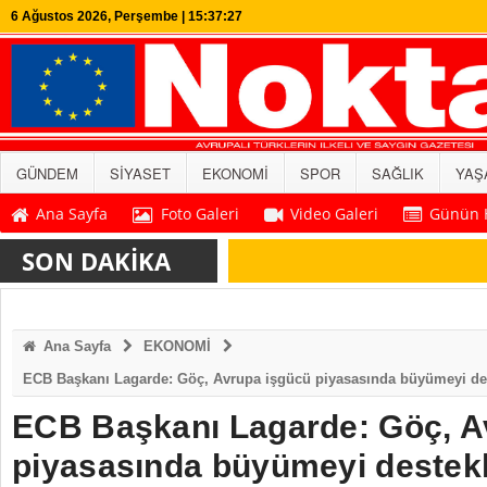
6 Ağustos 2026, Perşembe | 15:37:27
GÜNDEM
SİYASET
EKONOMİ
SPOR
SAĞLIK
YAŞ
Ana Sayfa
Foto Galeri
Video Galeri
Günün H
SON DAKİKA
Ana Sayfa
EKONOMİ
ECB Başkanı Lagarde: Göç, Avrupa işgücü piyasasında büyümeyi de
ECB Başkanı Lagarde: Göç, A
piyasasında büyümeyi destek