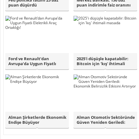
Fed politika faizini 25 baz
Merkez Bankası, 150 baz
puan düşürdü
puan indirimle faiz oranını
yüzde 38..
Ford ve Renault’dan
2025'i düşüşle kapatabilir:
Avrupa’da Uygun Fiyatlı
Bitcoin için 'kış' ihtimali
Elektrikli Araç ..
masa..
Alman Şirketlerde Ekonomik
Alman Otomotiv Sektöründe
Endişe Büyüyor
Güven Yeniden Geriledi:
Ekonomik B..