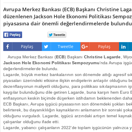
Avrupa Merkez Bankası (ECB) Başkanı Christine Lag
düzenlenen Jackson Hole Ekonomi Politikası Sempo
piyasasına dair önemli değerlendirmelerde bulundu
Paylaş
Tweetle
Paylaş
Avrupa Merkez Bankası (
ECB
) Başkanı
Christine Lagarde
, Wyo
Jackson Hole Ekonomi Politikası Sempozyumu
’nda Avrupa işgü
değerlendirmelerde bulundu.
Lagarde, büyük merkez bankalarının son dönemde attığı agresif sık
piyasaları üzerindeki etkisine ilişkin endişelerin anlaşılır olduğunu bel
dezenflasyonun maliyetli olduğunu, para politikası sıkılaşmasının işs
kaygılar bulunduğunu dile getiren Lagarde, buna karşın hem Euro
enflasyonun keskin biçimde düşerken istihdamın beklenenden daha a
ECB Başkanı, Avrupa işgücü piyasasının son dönemdeki şokları bekle
belirterek, bu dayanıklılığın kaynaklarını anlamanın bir sonraki şoka 
olduğunu vurguladı. Lagarde, işgücü arzındaki artışın temel kaynak
çalışanlar olduğunu ifade etti.
Lagarde, yabancı çalışanların 2022’de toplam işgücünün yalnızca 