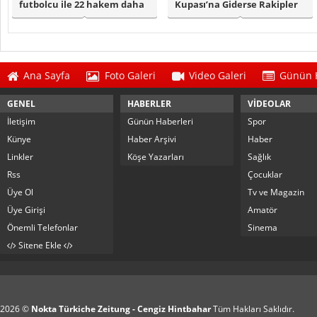
futbolcu ile 22 hakem daha
Kupası’na Giderse Rakipler
PFDK'ye s..
ve Fikstür Be..
Ana Sayfa
Foto Galeri
Video Galeri
Günün H
GENEL
HABERLER
VİDEOLAR
İletişim
Günün Haberleri
Spor
Künye
Haber Arşivi
Haber
Linkler
Köşe Yazarları
Sağlık
Rss
Çocuklar
Üye Ol
Tv ve Magazin
Üye Girişi
Amatör
Önemli Telefonlar
Sinema
Sitene Ekle
2026 ©
Nokta Türkiche Zeitung - Cengiz Hintbahar
Tüm Hakları Saklıdır.