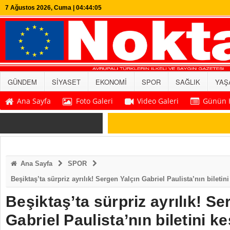
7 Ağustos 2026, Cuma | 04:44:06
GÜNDEM
SİYASET
EKONOMİ
SPOR
SAĞLIK
YAŞ
Ana Sayfa
Foto Galeri
Video Galeri
Günün H
SON DAKİKA
Ana Sayfa
SPOR
Beşiktaş’ta sürpriz ayrılık! Sergen Yalçın Gabriel Paulista’nın biletini
Beşiktaş’ta sürpriz ayrılık! Se
Gabriel Paulista’nın biletini ke