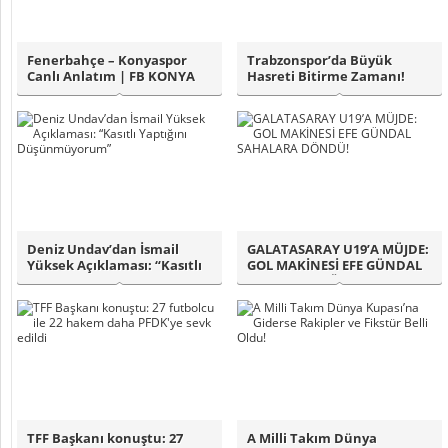
Fenerbahçe – Konyaspor
Trabzonspor’da Büyük
Canlı Anlatım | FB KONYA
Hasreti Bitirme Zamanı!
Maçı Skoru, ..
Fatih Tekke Çöz..
Deniz Undav’dan İsmail
GALATASARAY U19’A MÜJDE:
Yüksek Açıklaması: “Kasıtlı
GOL MAKİNESİ EFE GÜNDAL
Yaptığını..
SAHALARA DÖ..
TFF Başkanı konuştu: 27
A Milli Takım Dünya