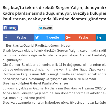
Beşiktaş’ta teknik direktör Sergen Yalçın, deneyimli 
kadro planlamasında düşünmüyor. Brezilya kulüpleri
Paulista’nın, ocak ayında ülkesine dönmesi gündem
Paylaş
Tweetle
Paylaş
Beşiktaş’ta Gabriel Paulista dönemi bitiyor
Siyah-beyazlı ekipte teknik direktör Sergen Yalçın, savunmada radikal
performans düşüklüğü nedeniyle deneyimli stoper Gabriel Paulista’
düşünmüyor.
Ole Gunnar Solskjaer döneminde ilk 11’in değişmez isimlerinden ola
göreve gelmesinin ardından formayı yeni transfer Tiago Djalo’ya kap
Göztepe’ye karşı alınan 3-0’lık mağlubiyette sahadaydı ancak son
Kocaelispor ve Galatasaray karşılaşmalarında süre bulamadı.
Brezilya kulüpleri Gabriel Paulista’yı izliyor
35 yaşına yaklaşan Gabriel Paulista’nın Beşiktaş ile Haziran 2027’
Ancak hem ilerleyen yaşı hem de son dönemde forma rekabetinde ge
ayrılmasını gündeme getirdi.
Brezilya basınında yer alan haberlere göre, ülkesinden bazı kulüpl