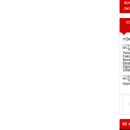
BU
OK
S
YÖK
Fak
Bin
SMA
bağ
H