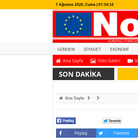
7 Ağustos 2026, Cuma | 07:34:11
GÜNDEM
SİYASET
EKONOMİ
Ana Sayfa
Foto Galeri
V
SON DAKİKA
Ana Sayfa
Paylaş
Tweetle