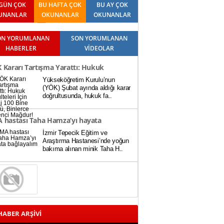
GÜN ÇOK
BU HAFTA ÇOK
BU AY ÇOK
UNANLAR
OKUNANLAR
OKUNANLAR
ON YORUMLANAN
SON YORUMLANAN
HABERLER
VİDEOLAR
 Kararı Tartışma Yarattı: Hukuk
Yükseköğretim Kurulu’nun
ülteleri İçin Baraj 100 Bine Düştü,
(YÖK) Şubat ayında aldığı karar
doğrultusunda, hukuk fa..
lerce Öğrenci Mağdur!
 hastası Taha Hamza’yı hayata
İzmir Tepecik Eğitim ve
layalım
Araştırma Hastanesi’nde yoğun
bakıma alınan minik Taha H..
ABER ARŞİVİ