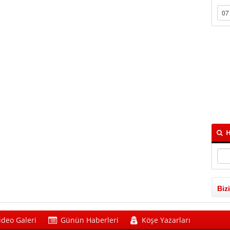
H
Biz
ideo Galeri
Günün Haberleri
Köşe Yazarları