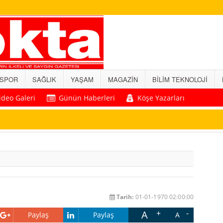
SPOR
SAĞLIK
YAŞAM
MAGAZİN
BİLİM TEKNOLOJİ
ideo Galeri
Günün Haberleri
Köşe Yazarları
Tarih:
01-01-1970 02:00:00
A
Paylaş
Paylaş
A