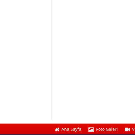
Ana Sayfa
Foto Galeri
V