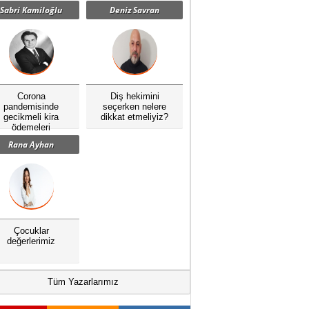
Sabri Kamiloğlu
Deniz Savran
Corona
Diş hekimini
pandemisinde
seçerken nelere
gecikmeli kira
dikkat etmeliyiz?
ödemeleri
Rana Ayhan
Çocuklar
değerlerimiz
Tüm Yazarlarımız