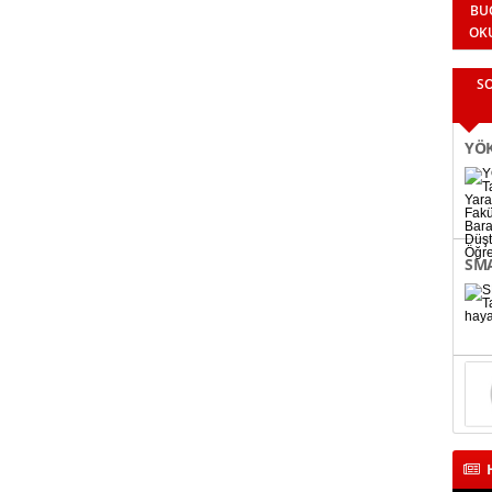
BU
OK
S
YÖK
Fak
Bin
SMA
bağ
H