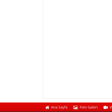
Ana Sayfa
Foto Galeri
V