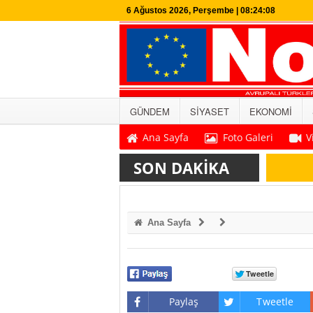
6 Ağustos 2026, Perşembe | 08:24:09
GÜNDEM
SİYASET
EKONOMİ
Ana Sayfa
Foto Galeri
V
SON DAKİKA
Ana Sayfa
Paylaş
Tweetle