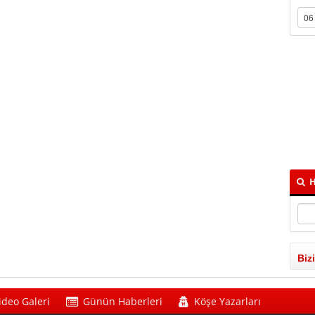
H
Biz
ideo Galeri
Günün Haberleri
Köşe Yazarları