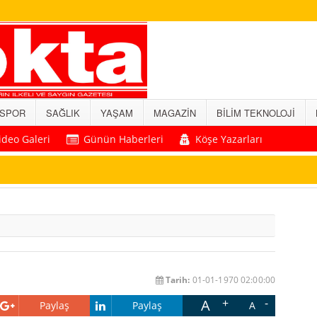
SPOR
SAĞLIK
YAŞAM
MAGAZİN
BİLİM TEKNOLOJİ
ideo Galeri
Günün Haberleri
Köşe Yazarları
Tarih:
01-01-1970 02:00:00
A
Paylaş
Paylaş
A