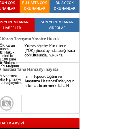
GÜN ÇOK
BU HAFTA ÇOK
BU AY ÇOK
UNANLAR
OKUNANLAR
OKUNANLAR
ON YORUMLANAN
SON YORUMLANAN
HABERLER
VİDEOLAR
 Kararı Tartışma Yarattı: Hukuk
Yükseköğretim Kurulu’nun
ülteleri İçin Baraj 100 Bine Düştü,
(YÖK) Şubat ayında aldığı karar
doğrultusunda, hukuk fa..
lerce Öğrenci Mağdur!
 hastası Taha Hamza’yı hayata
İzmir Tepecik Eğitim ve
layalım
Araştırma Hastanesi’nde yoğun
bakıma alınan minik Taha H..
ABER ARŞİVİ