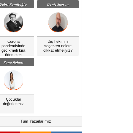
Sabri Kamiloğlu
Deniz Savran
Corona
Diş hekimini
pandemisinde
seçerken nelere
gecikmeli kira
dikkat etmeliyiz?
ödemeleri
Rana Ayhan
Çocuklar
değerlerimiz
Tüm Yazarlarımız